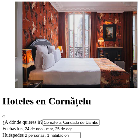
Hoteles en Cornățelu
¿A dónde quieres ir?
Fechas
Huéspedes