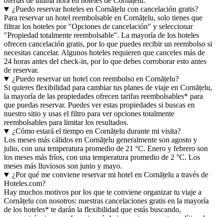
ofertas de última hora en hoteles de Cornățelu.
¿Puedo reservar hoteles en Cornățelu con cancelación gratis?
Para reservar un hotel reembolsable en Cornățelu, solo tienes que
filtrar los hoteles por "Opciones de cancelación" y seleccionar
"Propiedad totalmente reembolsable". La mayoría de los hoteles
ofrecen cancelación gratis, por lo que puedes recibir un reembolso si
necesitas cancelar. Algunos hoteles requieren que canceles más de
24 horas antes del check-in, por lo que debes corroborar esto antes
de reservar.
¿Puedo reservar un hotel con reembolso en Cornățelu?
Si quieres flexibilidad para cambiar tus planes de viaje en Cornățelu,
la mayoría de las propiedades ofrecen tarifas reembolsables* para
que puedas reservar. Puedes ver estas propiedades si buscas en
nuestro sitio y usas el filtro para ver opciones totalmente
reembolsables para limitar los resultados.
¿Cómo estará el tiempo en Cornățelu durante mi visita?
Los meses más cálidos en Cornățelu generalmente son agosto y
julio, con una temperatura promedio de 21 °C. Enero y febrero son
los meses más fríos, con una temperatura promedio de 2 °C. Los
meses más lluviosos son junio y mayo.
¿Por qué me conviene reservar mi hotel en Cornățelu a través de
Hoteles.com?
Hay muchos motivos por los que te conviene organizar tu viaje a
Cornățelu con nosotros: nuestras cancelaciones gratis en la mayoría
de los hoteles* te darán la flexibilidad que estás buscando,