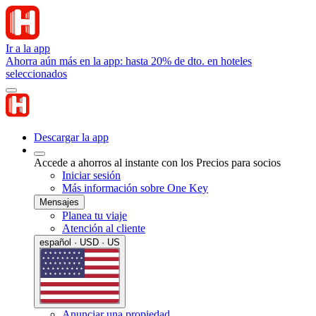
Ir a la app
Ahorra aún más en la app: hasta 20% de dto. en hoteles
seleccionados
Descargar la app
Accede a ahorros al instante con los Precios para socios
Iniciar sesión
Más información sobre One Key
Mensajes
Planea tu viaje
Atención al cliente
español · USD · US
Anunciar una propiedad