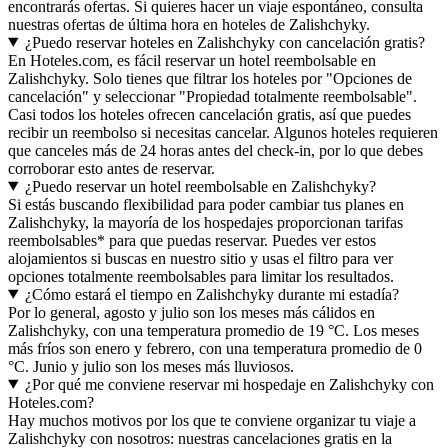
encontrarás ofertas. Si quieres hacer un viaje espontáneo, consulta
nuestras ofertas de última hora en hoteles de Zalishchyky.
¿Puedo reservar hoteles en Zalishchyky con cancelación gratis?
En Hoteles.com, es fácil reservar un hotel reembolsable en
Zalishchyky. Solo tienes que filtrar los hoteles por "Opciones de
cancelación" y seleccionar "Propiedad totalmente reembolsable".
Casi todos los hoteles ofrecen cancelación gratis, así que puedes
recibir un reembolso si necesitas cancelar. Algunos hoteles requieren
que canceles más de 24 horas antes del check-in, por lo que debes
corroborar esto antes de reservar.
¿Puedo reservar un hotel reembolsable en Zalishchyky?
Si estás buscando flexibilidad para poder cambiar tus planes en
Zalishchyky, la mayoría de los hospedajes proporcionan tarifas
reembolsables* para que puedas reservar. Puedes ver estos
alojamientos si buscas en nuestro sitio y usas el filtro para ver
opciones totalmente reembolsables para limitar los resultados.
¿Cómo estará el tiempo en Zalishchyky durante mi estadía?
Por lo general, agosto y julio son los meses más cálidos en
Zalishchyky, con una temperatura promedio de 19 °C. Los meses
más fríos son enero y febrero, con una temperatura promedio de 0
°C. Junio y julio son los meses más lluviosos.
¿Por qué me conviene reservar mi hospedaje en Zalishchyky con
Hoteles.com?
Hay muchos motivos por los que te conviene organizar tu viaje a
Zalishchyky con nosotros: nuestras cancelaciones gratis en la