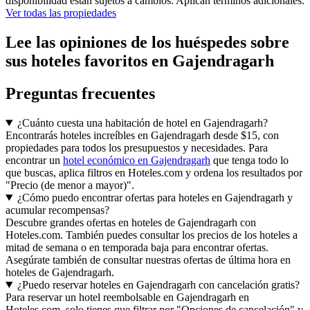
disponibilidad están sujetos a cambios. Aplican términos adicionales.
Ver todas las propiedades
Lee las opiniones de los huéspedes sobre
sus hoteles favoritos en Gajendragarh
Preguntas frecuentes
¿Cuánto cuesta una habitación de hotel en Gajendragarh?
Encontrarás hoteles increíbles en Gajendragarh desde $15, con
propiedades para todos los presupuestos y necesidades. Para
encontrar un
hotel económico en Gajendragarh
que tenga todo lo
que buscas, aplica filtros en Hoteles.com y ordena los resultados por
"Precio (de menor a mayor)".
¿Cómo puedo encontrar ofertas para hoteles en Gajendragarh y
acumular recompensas?
Descubre grandes ofertas en hoteles de Gajendragarh con
Hoteles.com. También puedes consultar los precios de los hoteles a
mitad de semana o en temporada baja para encontrar ofertas.
Asegúrate también de consultar nuestras ofertas de última hora en
hoteles de Gajendragarh.
¿Puedo reservar hoteles en Gajendragarh con cancelación gratis?
Para reservar un hotel reembolsable en Gajendragarh en
Hoteles.com, solo tienes que filtrar por "Opciones de cancelación" y