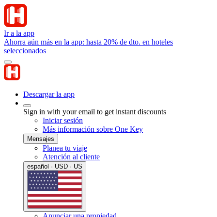
Ir a la app
Ahorra aún más en la app: hasta 20% de dto. en hoteles
seleccionados
Descargar la app
Sign in with your email to get instant discounts
Iniciar sesión
Más información sobre One Key
Mensajes
Planea tu viaje
Atención al cliente
español · USD · US
Anunciar una propiedad