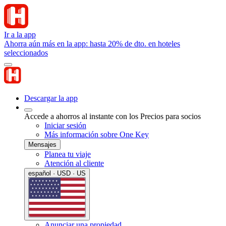
Ir a la app
Ahorra aún más en la app: hasta 20% de dto. en hoteles
seleccionados
Descargar la app
Accede a ahorros al instante con los Precios para socios
Iniciar sesión
Más información sobre One Key
Mensajes
Planea tu viaje
Atención al cliente
español · USD · US
Anunciar una propiedad