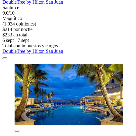
DoubleTree by Hilton San Juan
Santurce
9.0/10
Magnífico
(1,034 opiniones)
$214 por noche
$233 en total
6 sept - 7 sept
Total con impuestos y cargos
DoubleTree by Hilton San Juan