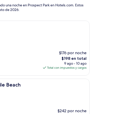
vado una noche en Prospect Park en Hotels.com. Estos
sto de 2026
.
$176 por noche
El
$198 en total
precio
9 ago - 10 ago
actual
Total con impuestos y cargos
es
de
$198
le Beach
$242 por noche