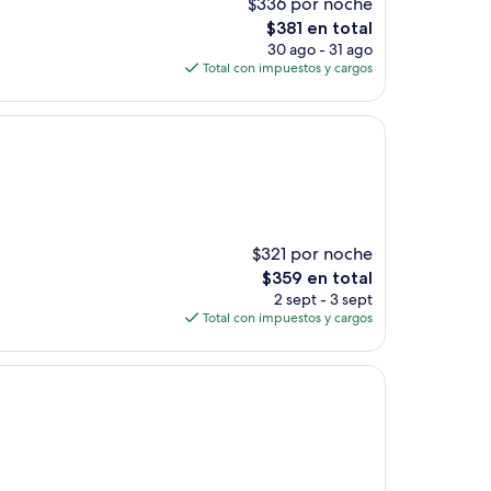
$336 por noche
El
$381 en total
precio
30 ago - 31 ago
actual
Total con impuestos y cargos
es
de
$381
$321 por noche
El
$359 en total
precio
2 sept - 3 sept
actual
Total con impuestos y cargos
es
de
$359