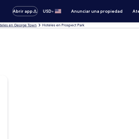
•
Abrir app
USD
Anunciar una propiedad
Ate
teles en George Town
Hoteles en Prospect Park