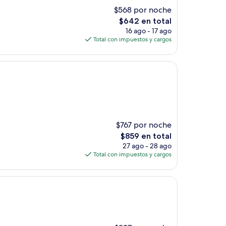
$568 por noche
El
$642 en total
precio
16 ago - 17 ago
actual
Total con impuestos y cargos
es
de
$642
$767 por noche
El
$859 en total
precio
27 ago - 28 ago
actual
Total con impuestos y cargos
es
de
$859