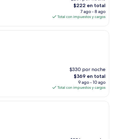
El
$222 en total
precio
7 ago - 8 ago
actual
Total con impuestos y cargos
es
de
$222
$330 por noche
El
$369 en total
precio
9 ago - 10 ago
actual
Total con impuestos y cargos
es
de
$369