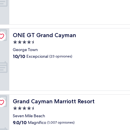
10,
Muy
bueno,
(513
opiniones)
ONE GT Grand Cayman
ONE GT Grand Cayman
Propiedad
de
George Town
4.5
10.0
10/10
Excepcional
(23 opiniones)
estrellas
de
10,
Excepcional,
(23
opiniones)
Grand Cayman Marriott Resort
Grand Cayman Marriott Resort
Propiedad
de
Seven Mile Beach
4.5
9.0
9.0/10
Magnífico
(1,007 opiniones)
estrellas
de