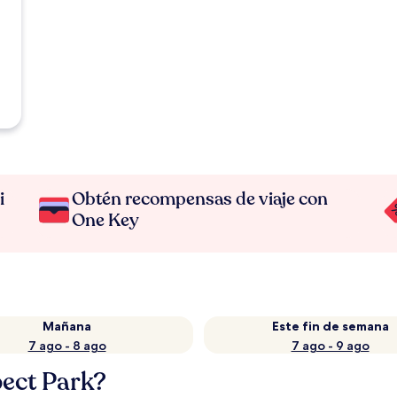
i
Obtén recompensas de viaje con
One Key
Mañana
Este fin de semana
7 ago - 8 ago
7 ago - 9 ago
ect Park?