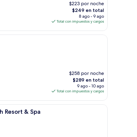
$223 por noche
El
$249 en total
precio
8 ago - 9 ago
actual
Total con impuestos y cargos
es
de
$249
$258 por noche
El
$289 en total
precio
9 ago - 10 ago
actual
Total con impuestos y cargos
es
de
$289
Spa
h Resort & Spa