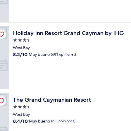
Magnífico,
(868
opiniones)
Holiday Inn Resort Grand Cayman by IHG
Holiday Inn Resort Grand Cayman by IHG
Propiedad
de
West Bay
3.5
8.2
8.2/10
Muy bueno
(683 opiniones)
estrellas
de
10,
Muy
bueno,
(683
opiniones)
The Grand Caymanian Resort
The Grand Caymanian Resort
Propiedad
de
West Bay
3.5
8.4
8.4/10
Muy bueno
(513 opiniones)
estrellas
de