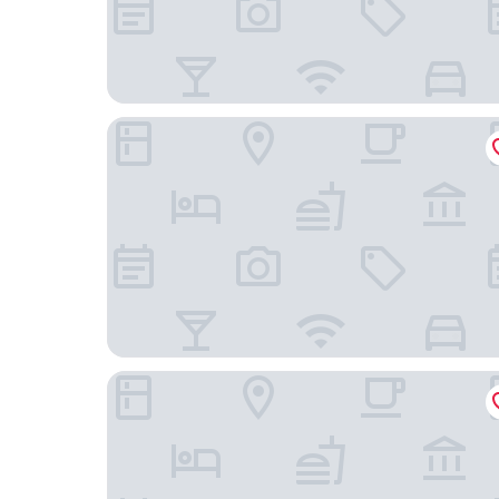
Hotel Indigo Grand Cayman by IHG
Seven Mile Beach Resort & Club