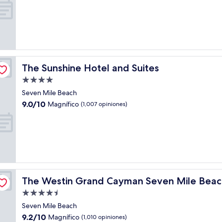
10,
Excelente,
(451
opiniones)
The Sunshine Hotel and Suites
The Sunshine Hotel and Suites
Propiedad
de
Seven Mile Beach
4.0
9.0
9.0/10
Magnífico
(1,007 opiniones)
estrellas
de
10,
Magnífico,
(1,007
opiniones)
ort & Spa
The Westin Grand Cayman Seven Mile Beach Resort & 
The Westin Grand Cayman Seven Mile Beac
Propiedad
de
Seven Mile Beach
4.5
9.2
9.2/10
Magnífico
(1,010 opiniones)