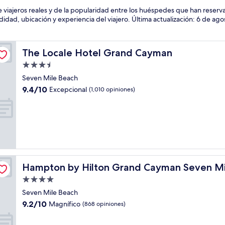
 viajeros reales y de la popularidad entre los huéspedes que han reser
ad, ubicación y experiencia del viajero. Última actualización:
6 de ago
The Locale Hotel Grand Cayman
The Locale Hotel Grand Cayman
Propiedad
de
Seven Mile Beach
3.5
9.4
9.4/10
Excepcional
(1,010 opiniones)
estrellas
de
10,
Excepcional,
(1,010
opiniones)
each
Hampton by Hilton Grand Cayman Seven Mile Beach
Hampton by Hilton Grand Cayman Seven Mi
Propiedad
de
Seven Mile Beach
4.0
9.2
9.2/10
Magnífico
(868 opiniones)
estrellas
de
10,