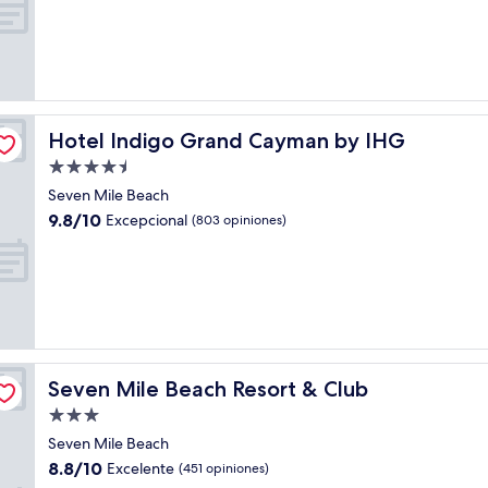
10,
Magnífico,
(1,007
opiniones)
Hotel Indigo Grand Cayman by IHG
Hotel Indigo Grand Cayman by IHG
Propiedad
de
Seven Mile Beach
4.5
9.8
9.8/10
Excepcional
(803 opiniones)
estrellas
de
10,
Excepcional,
(803
opiniones)
Seven Mile Beach Resort & Club
Seven Mile Beach Resort & Club
Propiedad
de
Seven Mile Beach
3.0
8.8
8.8/10
Excelente
(451 opiniones)
estrellas
de