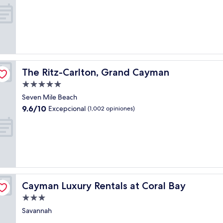
estrellas
de
10,
Magnífico,
(1,010
opiniones)
The Ritz-Carlton, Grand Cayman
The Ritz-Carlton, Grand Cayman
Propiedad
de
Seven Mile Beach
5.0
9.6
9.6/10
Excepcional
(1,002 opiniones)
estrellas
de
10,
Excepcional,
(1,002
opiniones)
Cayman Luxury Rentals at Coral Bay
Cayman Luxury Rentals at Coral Bay
Propiedad
de
Savannah
3.0