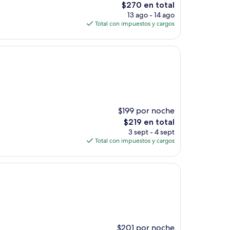
El
$270 en total
precio
13 ago - 14 ago
actual
Total con impuestos y cargos
es
de
$270
$199 por noche
El
$219 en total
precio
3 sept - 4 sept
actual
Total con impuestos y cargos
es
de
$219
$201 por noche