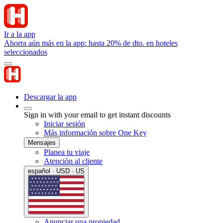
Ir a la app
Ahorra aún más en la app: hasta 20% de dto. en hoteles
seleccionados
Descargar la app
Sign in with your email to get instant discounts
Iniciar sesión
Más información sobre One Key
Mensajes
Planea tu viaje
Atención al cliente
español · USD · US
Anunciar una propiedad