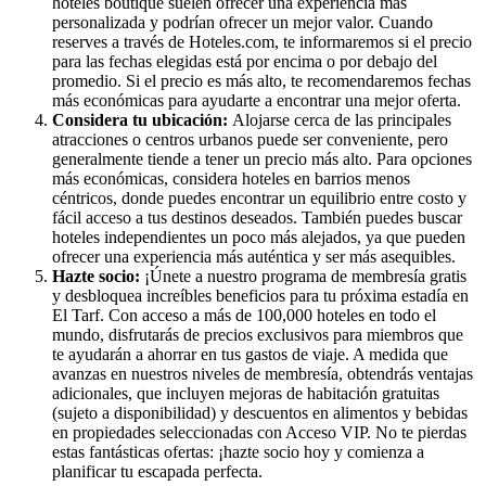
hoteles boutique suelen ofrecer una experiencia más
personalizada y podrían ofrecer un mejor valor. Cuando
reserves a través de Hoteles.com, te informaremos si el precio
para las fechas elegidas está por encima o por debajo del
promedio. Si el precio es más alto, te recomendaremos fechas
más económicas para ayudarte a encontrar una mejor oferta.
Considera tu ubicación:
Alojarse cerca de las principales
atracciones o centros urbanos puede ser conveniente, pero
generalmente tiende a tener un precio más alto. Para opciones
más económicas, considera hoteles en barrios menos
céntricos, donde puedes encontrar un equilibrio entre costo y
fácil acceso a tus destinos deseados. También puedes buscar
hoteles independientes un poco más alejados, ya que pueden
ofrecer una experiencia más auténtica y ser más asequibles.
Hazte socio:
¡Únete a nuestro programa de membresía gratis
y desbloquea increíbles beneficios para tu próxima estadía en
El Tarf. Con acceso a más de 100,000 hoteles en todo el
mundo, disfrutarás de precios exclusivos para miembros que
te ayudarán a ahorrar en tus gastos de viaje. A medida que
avanzas en nuestros niveles de membresía, obtendrás ventajas
adicionales, que incluyen mejoras de habitación gratuitas
(sujeto a disponibilidad) y descuentos en alimentos y bebidas
en propiedades seleccionadas con Acceso VIP. No te pierdas
estas fantásticas ofertas: ¡hazte socio hoy y comienza a
planificar tu escapada perfecta.