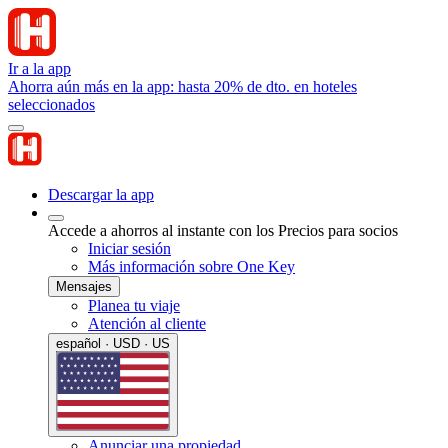
Ir a la app
Ahorra aún más en la app: hasta 20% de dto. en hoteles
seleccionados
Descargar la app
Accede a ahorros al instante con los Precios para socios
Iniciar sesión
Más información sobre One Key
Mensajes
Planea tu viaje
Atención al cliente
español · USD · US
Anunciar una propiedad