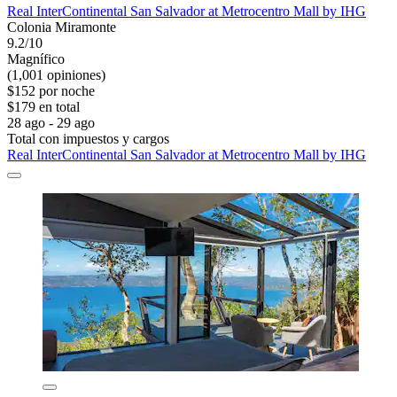
Real InterContinental San Salvador at Metrocentro Mall by IHG
Colonia Miramonte
9.2/10
Magnífico
(1,001 opiniones)
$152 por noche
$179 en total
28 ago - 29 ago
Total con impuestos y cargos
Real InterContinental San Salvador at Metrocentro Mall by IHG