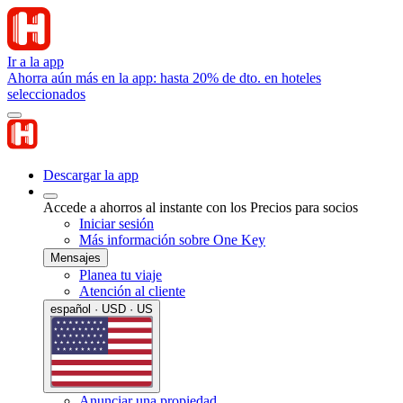
Ir a la app
Ahorra aún más en la app: hasta 20% de dto. en hoteles
seleccionados
Descargar la app
Accede a ahorros al instante con los Precios para socios
Iniciar sesión
Más información sobre One Key
Mensajes
Planea tu viaje
Atención al cliente
español · USD · US
Anunciar una propiedad