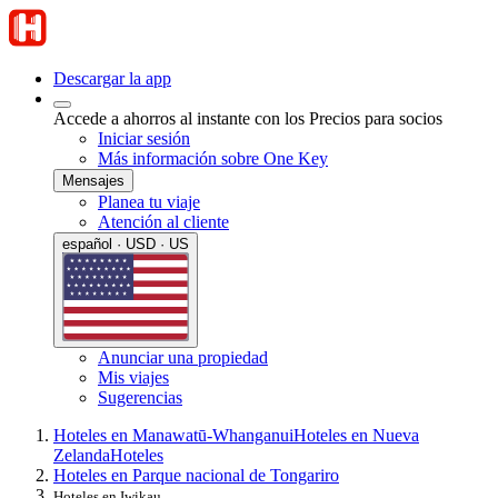
Descargar la app
Accede a ahorros al instante con los Precios para socios
Iniciar sesión
Más información sobre One Key
Mensajes
Planea tu viaje
Atención al cliente
español · USD · US
Anunciar una propiedad
Mis viajes
Sugerencias
Hoteles en Manawatū-Whanganui
Hoteles en Nueva
Zelanda
Hoteles
Hoteles en Parque nacional de Tongariro
Hoteles en Iwikau