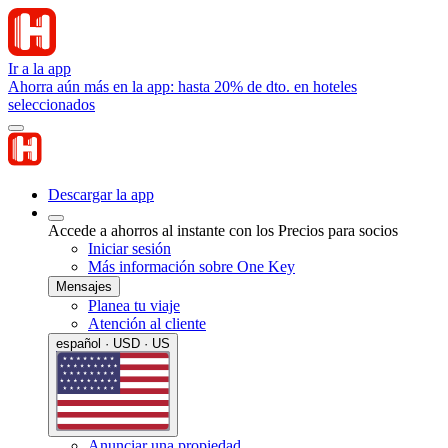
Ir a la app
Ahorra aún más en la app: hasta 20% de dto. en hoteles
seleccionados
Descargar la app
Accede a ahorros al instante con los Precios para socios
Iniciar sesión
Más información sobre One Key
Mensajes
Planea tu viaje
Atención al cliente
español · USD · US
Anunciar una propiedad