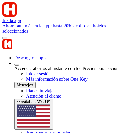
Ir a la app
Ahorra aún más en la app: hasta 20% de dto. en hoteles
seleccionados
Descargar la app
Accede a ahorros al instante con los Precios para socios
Iniciar sesión
Más información sobre One Key
Mensajes
Planea tu viaje
Atención al cliente
español · USD · US
Anunciar una propiedad