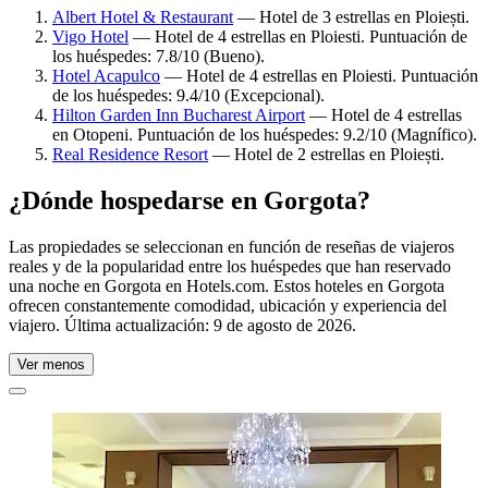
Albert Hotel & Restaurant
— Hotel de 3 estrellas en Ploiești.
Vigo Hotel
— Hotel de 4 estrellas en Ploiesti. Puntuación de
los huéspedes: 7.8/10 (Bueno).
Hotel Acapulco
— Hotel de 4 estrellas en Ploiesti. Puntuación
de los huéspedes: 9.4/10 (Excepcional).
Hilton Garden Inn Bucharest Airport
— Hotel de 4 estrellas
en Otopeni. Puntuación de los huéspedes: 9.2/10 (Magnífico).
Real Residence Resort
— Hotel de 2 estrellas en Ploiești.
¿Dónde hospedarse en Gorgota?
Las propiedades se seleccionan en función de reseñas de viajeros
reales y de la popularidad entre los huéspedes que han reservado
una noche en Gorgota en Hotels.com. Estos hoteles en Gorgota
ofrecen constantemente comodidad, ubicación y experiencia del
viajero. Última actualización:
9 de agosto de 2026
.
Ver menos