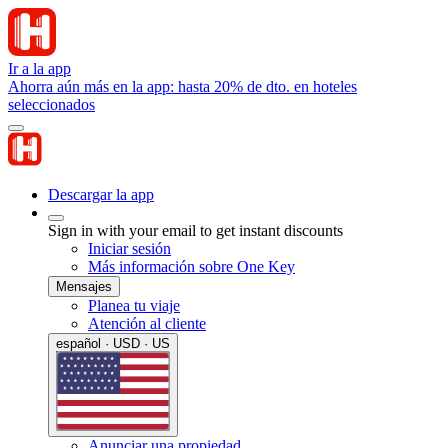
Ir a la app
Ahorra aún más en la app: hasta 20% de dto. en hoteles
seleccionados
Descargar la app
Sign in with your email to get instant discounts
Iniciar sesión
Más información sobre One Key
Mensajes
Planea tu viaje
Atención al cliente
español · USD · US
Anunciar una propiedad