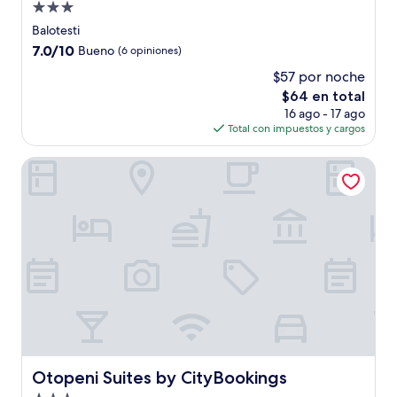
Propiedad
de
Balotesti
3.0
7.0
7.0/10
Bueno
(6 opiniones)
estrellas
de
$57 por noche
10,
El
$64 en total
Bueno,
precio
(6
16 ago - 17 ago
actual
opiniones)
Total con impuestos y cargos
es
de
Otopeni Suites by CityBookings
$64
Otopeni Suites by CityBookings
Otopeni Suites by CityBookings