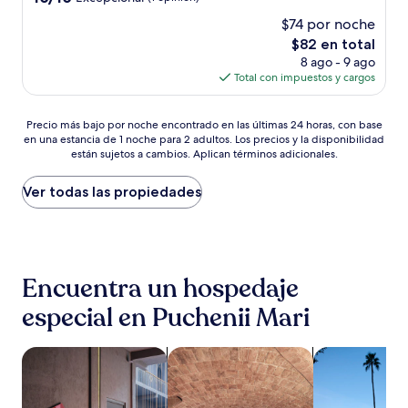
estrellas
de
$74 por noche
10,
El
$82 en total
Excepcional,
precio
(1
8 ago - 9 ago
actual
opinión)
Total con impuestos y cargos
es
de
Precio
$82
Precio más bajo por noche encontrado en las últimas 24 horas, con base
en una estancia de 1 noche para 2 adultos. Los precios y la disponibilidad
más
están sujetos a cambios. Aplican términos adicionales.
bajo
por
noche
Ver todas las propiedades
encontrado
en
las
últimas
24
Encuentra un hospedaje
horas,
con
especial en Puchenii Mari
base
en
una
Buscar propiedades que aceptan mascotas
Buscar propiedades con spa
Buscar propie
estancia
de
1