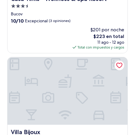
Propiedad
de
Bucov
3.5
10.0
10/10
Excepcional
(3 opiniones)
estrellas
de
$201 por noche
10,
El
$223 en total
Excepcional,
precio
(3
11 ago - 12 ago
actual
opiniones)
Total con impuestos y cargos
es
de
Villa Bijoux
$223
Villa Bijoux
Villa Bijoux