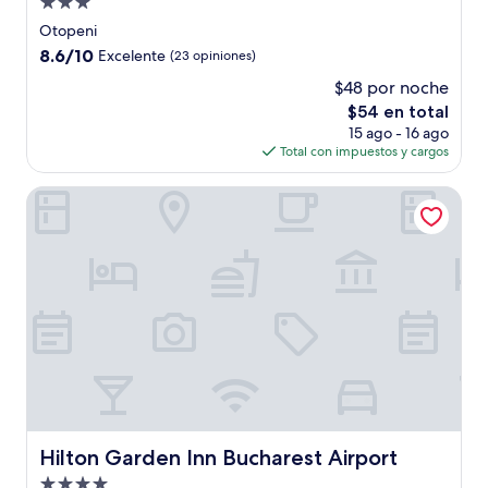
Propiedad
de
Otopeni
3.0
8.6
8.6/10
Excelente
(23 opiniones)
estrellas
de
$48 por noche
10,
El
$54 en total
Excelente,
precio
(23
15 ago - 16 ago
actual
opiniones)
Total con impuestos y cargos
es
de
Hilton Garden Inn Bucharest Airport
$54
Hilton Garden Inn Bucharest Airport
Hilton Garden Inn Bucharest Airport
Propiedad