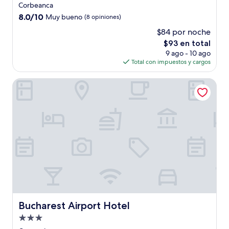
de
Corbeanca
3.0
8.0
8.0/10
Muy bueno
(8 opiniones)
estrellas
de
$84 por noche
10,
El
$93 en total
Muy
precio
bueno,
9 ago - 10 ago
actual
(8
Total con impuestos y cargos
es
opiniones)
de
Bucharest Airport Hotel
$93
Bucharest Airport Hotel
Bucharest Airport Hotel
Propiedad