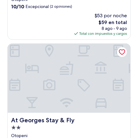
2.0
10.0
10/10
Excepcional
(2 opiniones)
estrellas
de
$53 por noche
10,
El
$59 en total
Excepcional,
precio
(2
8 ago - 9 ago
actual
opiniones)
Total con impuestos y cargos
es
de
At Georges Stay & Fly
$59
At Georges Stay & Fly
At Georges Stay & Fly
Propiedad
de
Otopeni