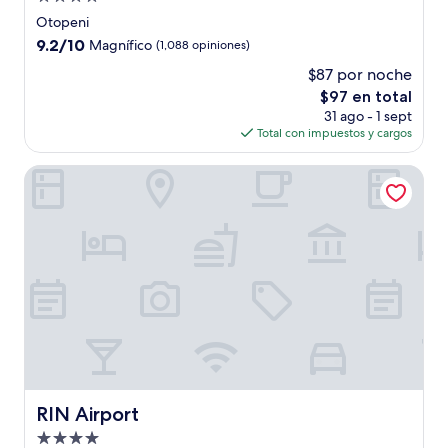
de
Otopeni
4.0
9.2
9.2/10
Magnífico
(1,088 opiniones)
estrellas
de
$87 por noche
10,
El
$97 en total
Magnífico,
precio
(1,088
31 ago - 1 sept
actual
opiniones)
Total con impuestos y cargos
es
de
RIN Airport
$97
RIN Airport
RIN Airport
Propiedad