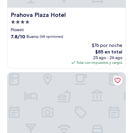
Prahova Plaza Hotel
Prahova Plaza Hotel
Propiedad
de
Ploiesti
4.0
7.8
7.8/10
Bueno
(68 opiniones)
estrellas
de
$76 por noche
10,
El
$85 en total
Bueno,
precio
(68
25 ago - 26 ago
actual
opiniones)
Total con impuestos y cargos
es
de
Hotel Acapulco
$85