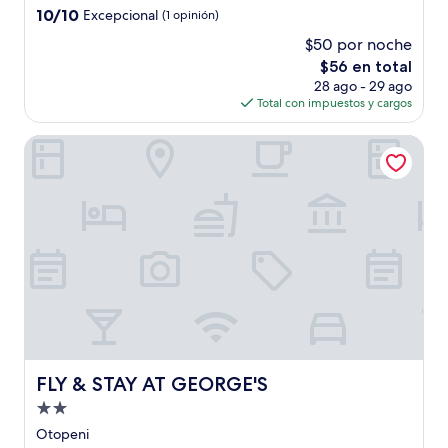
2.0
10.0
10/10
Excepcional
(1 opinión)
estrellas
de
$50 por noche
10,
El
$56 en total
Excepcional,
precio
(1
28 ago - 29 ago
actual
opinión)
Total con impuestos y cargos
es
de
FLY & STAY AT GEORGE'S
$56
FLY & STAY AT GEORGE'S
FLY & STAY AT GEORGE'S
Propiedad
de
Otopeni