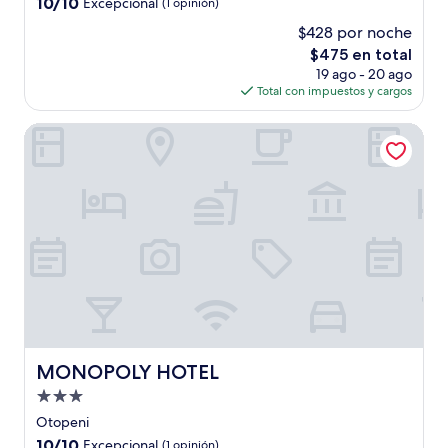
10.0
10/10
Excepcional
(1 opinión)
estrellas
de
$428 por noche
10,
El
$475 en total
Excepcional,
precio
(1
19 ago - 20 ago
actual
opinión)
Total con impuestos y cargos
es
de
MONOPOLY HOTEL
$475
MONOPOLY HOTEL
MONOPOLY HOTEL
Propiedad
de
Otopeni
3.0
10.0
10/10
Excepcional
(1 opinión)