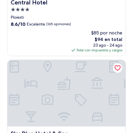
Central Hotel
Central Hotel
Propiedad
de
Ploiesti
4.0
8.6
8.6/10
Excelente
(165 opiniones)
estrellas
de
$85 por noche
10,
El
$94 en total
Excelente,
precio
(165
23 ago - 24 ago
actual
opiniones)
Total con impuestos y cargos
es
de
Sky Blue Hotel & Spa
$94
Sky Blue Hotel & Spa