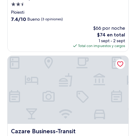
Propiedad
de
Ploiesti
2.5
7.4
7.4/10
Bueno
(3 opiniones)
estrellas
de
$66 por noche
10,
El
$74 en total
Bueno,
precio
(3
1 sept - 2 sept
actual
opiniones)
Total con impuestos y cargos
es
de
Cazare Business-Transit
$74
Cazare Business-Transit
Cazare Business-Transit