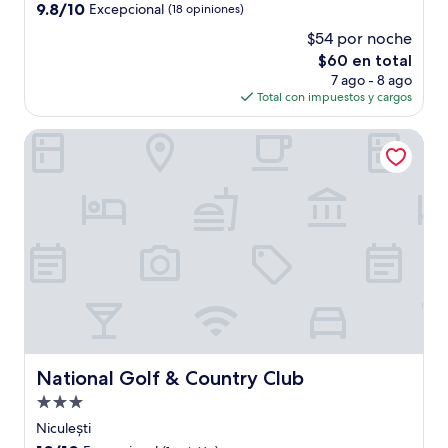
2.0
9.8
9.8/10
Excepcional
(18 opiniones)
estrellas
de
$54 por noche
10,
El
$60 en total
Excepcional,
precio
(18
7 ago - 8 ago
actual
opiniones)
Total con impuestos y cargos
es
de
National Golf & Country Club
$60
National Golf & Country Club
National Golf & Country Club
Propiedad
de
Niculești
3.0