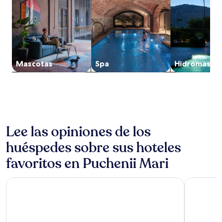
noche
para
2
adultos.
Los
precios
y
Mascotas
Spa
Hidromasaje
la
disponibilidad
están
sujetos
a
cambios.
Aplican
Lee las opiniones de los
términos
adicionales.
huéspedes sobre sus hoteles
favoritos en Puchenii Mari
Bucharest Airport Hotel
Hilton Gar