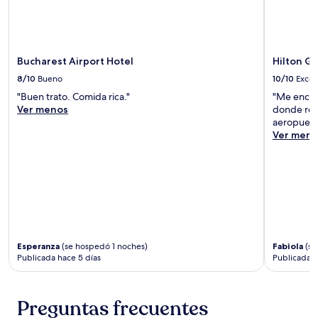
Bucharest Airport Hotel
Hilton G
8/10
Bueno
10/10
Excel
"Buen trato. Comida rica."
"Me encant
Ver menos
donde regr
aeropuert
Ver meno
Esperanza
(se hospedó 1 noches)
Fabiola
(se
Publicada hace 5 días
Publicada 
Preguntas frecuentes