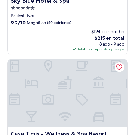
Sky Blue Hotel & Spa
Propiedad
de
Paulestii Noi
5.0
9.2
9.2/10
Magnífico
(50 opiniones)
estrellas
de
$194 por noche
10,
El
$215 en total
Magnífico,
precio
(50
8 ago - 9 ago
actual
opiniones)
Total con impuestos y cargos
es
de
Casa Timis - Wellness & Spa Resort
$215
Casa Timis - Wellness & Spa Resort
Casa Timis - Wellness & Spa Resort