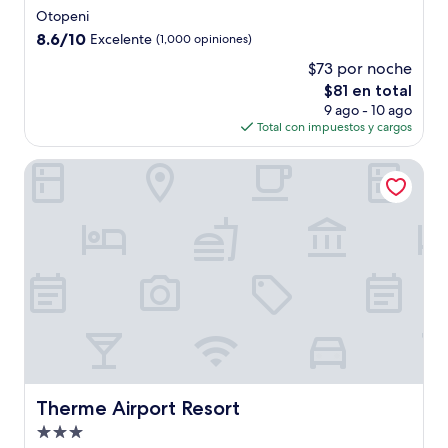
de
Otopeni
4.0
8.6
8.6/10
Excelente
(1,000 opiniones)
estrellas
de
$73 por noche
10,
El
$81 en total
Excelente,
precio
(1,000
9 ago - 10 ago
actual
opiniones)
Total con impuestos y cargos
es
de
Therme Airport Resort
$81
Therme Airport Resort
Therme Airport Resort
Propiedad