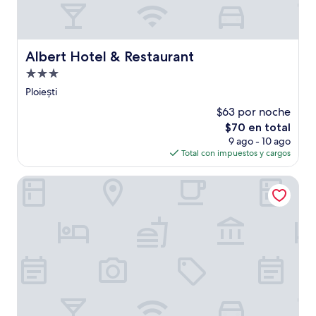
Albert Hotel & Restaurant
Albert Hotel & Restaurant
Propiedad
de
Ploiești
3.0
$63 por noche
estrellas
El
$70 en total
precio
9 ago - 10 ago
actual
Total con impuestos y cargos
es
de
Prahova Plaza Hotel
$70