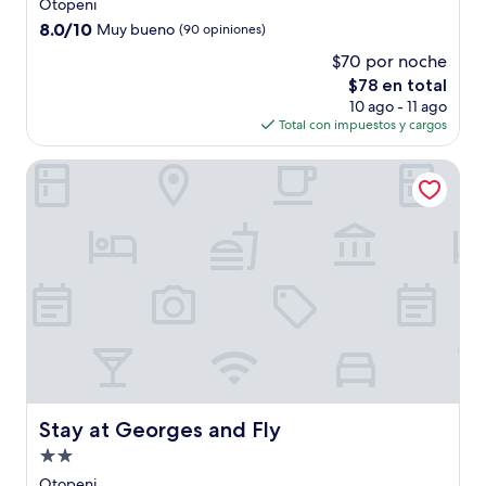
de
Otopeni
3.0
8.0
8.0/10
Muy bueno
(90 opiniones)
estrellas
de
$70 por noche
10,
El
$78 en total
Muy
precio
bueno,
10 ago - 11 ago
actual
(90
Total con impuestos y cargos
es
opiniones)
de
Stay at Georges and Fly
$78
Stay at Georges and Fly
Stay at Georges and Fly
Propiedad
de
Otopeni