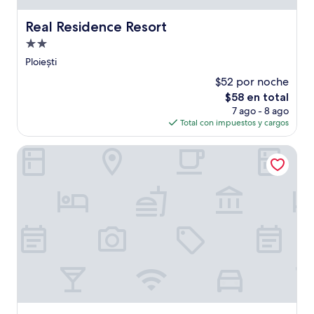
Real Residence Resort
Real Residence Resort
Propiedad
de
Ploiești
2.0
$52 por noche
estrellas
El
$58 en total
precio
7 ago - 8 ago
actual
Total con impuestos y cargos
es
de
Central Hotel
$58