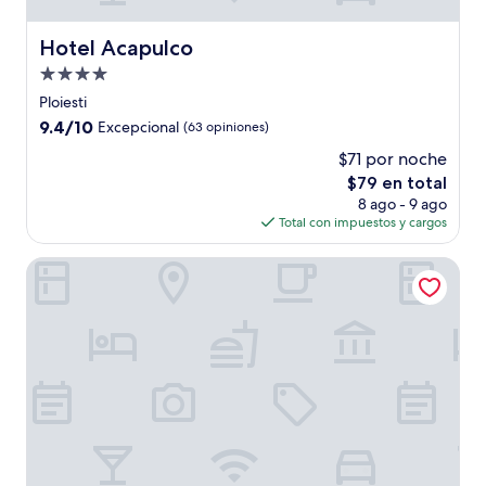
Hotel Acapulco
Hotel Acapulco
Propiedad
de
Ploiesti
4.0
9.4
9.4/10
Excepcional
(63 opiniones)
estrellas
de
$71 por noche
10,
El
$79 en total
Excepcional,
precio
(63
8 ago - 9 ago
actual
opiniones)
Total con impuestos y cargos
es
de
Real Residence Resort
$79