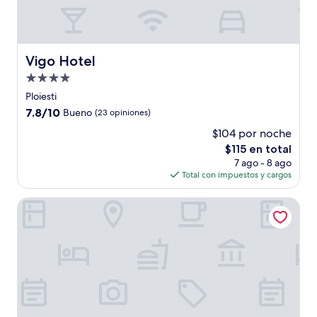
Vigo Hotel
Vigo Hotel
Propiedad
de
Ploiesti
4.0
7.8
7.8/10
Bueno
(23 opiniones)
estrellas
de
$104 por noche
10,
El
$115 en total
Bueno,
precio
(23
7 ago - 8 ago
actual
opiniones)
Total con impuestos y cargos
es
de
Albert Hotel & Restaurant
$115