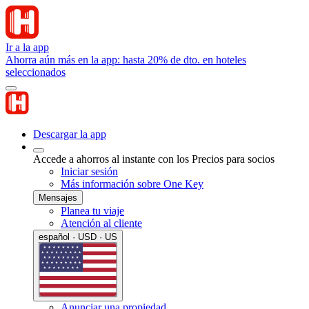
Ir a la app
Ahorra aún más en la app: hasta 20% de dto. en hoteles
seleccionados
Descargar la app
Accede a ahorros al instante con los Precios para socios
Iniciar sesión
Más información sobre One Key
Mensajes
Planea tu viaje
Atención al cliente
español · USD · US
Anunciar una propiedad