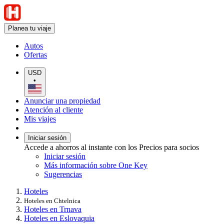
Planea tu viaje
Autos
Ofertas
USD
•
Anunciar una propiedad
Atención al cliente
Mis viajes
Iniciar sesión
Accede a ahorros al instante con los Precios para socios
Iniciar sesión
Más información sobre One Key
Sugerencias
Hoteles
Hoteles en Chtelnica
Hoteles en Trnava
Hoteles en Eslovaquia