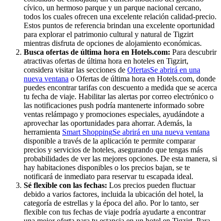
cívico, un hermoso parque y un parque nacional cercano,
todos los cuales ofrecen una excelente relación calidad-precio.
Estos puntos de referencia brindan una excelente oportunidad
para explorar el patrimonio cultural y natural de Tigzirt
mientras disfruta de opciones de alojamiento económicas.
Busca ofertas de última hora en Hotels.com:
Para descubrir
atractivas ofertas de última hora en hoteles en Tigzirt,
considera visitar las secciones de
Ofertas
Se abrirá en una
nueva ventana
o Ofertas de última hora en Hotels.com, donde
puedes encontrar tarifas con descuento a medida que se acerca
tu fecha de viaje. Habilitar las alertas por correo electrónico o
las notificaciones push podría mantenerte informado sobre
ventas relámpago y promociones especiales, ayudándote a
aprovechar las oportunidades para ahorrar. Además, la
herramienta
Smart Shopping
Se abrirá en una nueva ventana
disponible a través de la aplicación te permite comparar
precios y servicios de hoteles, asegurando que tengas más
probabilidades de ver las mejores opciones. De esta manera, si
hay habitaciones disponibles o los precios bajan, se te
notificará de inmediato para reservar tu escapada ideal.
Sé flexible con las fechas:
Los precios pueden fluctuar
debido a varios factores, incluida la ubicación del hotel, la
categoría de estrellas y la época del año. Por lo tanto, ser
flexible con tus fechas de viaje podría ayudarte a encontrar
una mejor oferta para tu estancia en un hotel en Tigzirt. Para