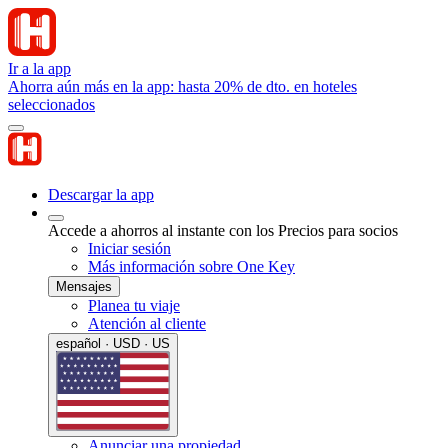
Ir a la app
Ahorra aún más en la app: hasta 20% de dto. en hoteles
seleccionados
Descargar la app
Accede a ahorros al instante con los Precios para socios
Iniciar sesión
Más información sobre One Key
Mensajes
Planea tu viaje
Atención al cliente
español · USD · US
Anunciar una propiedad