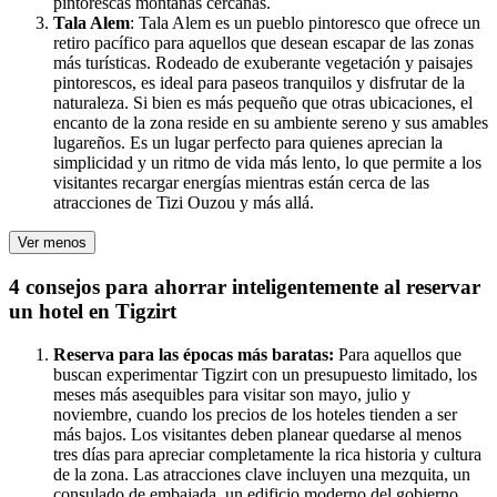
pintorescas montañas cercanas.
Tala Alem
: Tala Alem es un pueblo pintoresco que ofrece un
retiro pacífico para aquellos que desean escapar de las zonas
más turísticas. Rodeado de exuberante vegetación y paisajes
pintorescos, es ideal para paseos tranquilos y disfrutar de la
naturaleza. Si bien es más pequeño que otras ubicaciones, el
encanto de la zona reside en su ambiente sereno y sus amables
lugareños. Es un lugar perfecto para quienes aprecian la
simplicidad y un ritmo de vida más lento, lo que permite a los
visitantes recargar energías mientras están cerca de las
atracciones de Tizi Ouzou y más allá.
Ver menos
4 consejos para ahorrar inteligentemente al reservar
un hotel en Tigzirt
Reserva para las épocas más baratas:
Para aquellos que
buscan experimentar Tigzirt con un presupuesto limitado, los
meses más asequibles para visitar son mayo, julio y
noviembre, cuando los precios de los hoteles tienden a ser
más bajos. Los visitantes deben planear quedarse al menos
tres días para apreciar completamente la rica historia y cultura
de la zona. Las atracciones clave incluyen una mezquita, un
consulado de embajada, un edificio moderno del gobierno