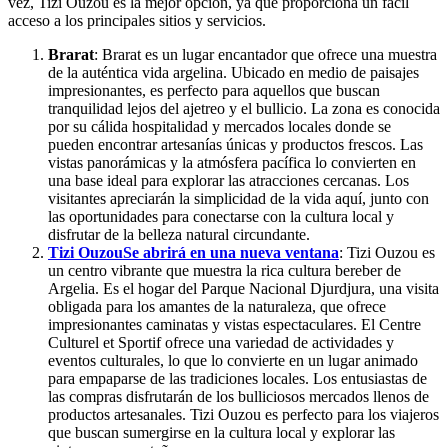
vez, Tizi Ouzou es la mejor opción, ya que proporciona un fácil
acceso a los principales sitios y servicios.
Brarat
: Brarat es un lugar encantador que ofrece una muestra
de la auténtica vida argelina. Ubicado en medio de paisajes
impresionantes, es perfecto para aquellos que buscan
tranquilidad lejos del ajetreo y el bullicio. La zona es conocida
por su cálida hospitalidad y mercados locales donde se
pueden encontrar artesanías únicas y productos frescos. Las
vistas panorámicas y la atmósfera pacífica lo convierten en
una base ideal para explorar las atracciones cercanas. Los
visitantes apreciarán la simplicidad de la vida aquí, junto con
las oportunidades para conectarse con la cultura local y
disfrutar de la belleza natural circundante.
Tizi Ouzou
Se abrirá en una nueva ventana
: Tizi Ouzou es
un centro vibrante que muestra la rica cultura bereber de
Argelia. Es el hogar del Parque Nacional Djurdjura, una visita
obligada para los amantes de la naturaleza, que ofrece
impresionantes caminatas y vistas espectaculares. El Centre
Culturel et Sportif ofrece una variedad de actividades y
eventos culturales, lo que lo convierte en un lugar animado
para empaparse de las tradiciones locales. Los entusiastas de
las compras disfrutarán de los bulliciosos mercados llenos de
productos artesanales. Tizi Ouzou es perfecto para los viajeros
que buscan sumergirse en la cultura local y explorar las