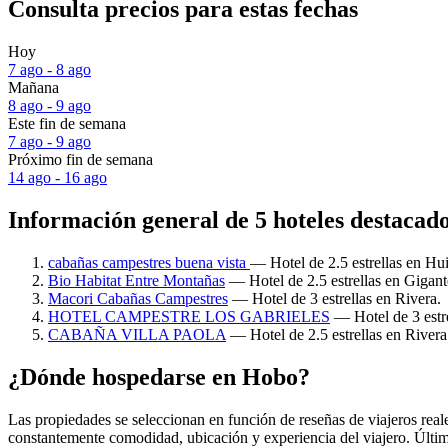
Consulta precios para estas fechas
Hoy
7 ago - 8 ago
Mañana
8 ago - 9 ago
Este fin de semana
7 ago - 9 ago
Próximo fin de semana
14 ago - 16 ago
Información general de 5 hoteles destacad
cabañas campestres buena vista
— Hotel de 2.5 estrellas en Hui
Bio Habitat Entre Montañas
— Hotel de 2.5 estrellas en Gigant
Macori Cabañas Campestres
— Hotel de 3 estrellas en Rivera.
HOTEL CAMPESTRE LOS GABRIELES
— Hotel de 3 estre
CABAÑA VILLA PAOLA
— Hotel de 2.5 estrellas en Rivera
¿Dónde hospedarse en Hobo?
Las propiedades se seleccionan en función de reseñas de viajeros rea
constantemente comodidad, ubicación y experiencia del viajero. Últim