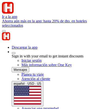
Ir a la app
Ahorra aún más en la app: hasta 20% de dto. en hoteles
seleccionados
Descargar la app
Sign in with your email to get instant discounts
Iniciar sesión
Más información sobre One Key
Mensajes
Planea tu viaje
Atención al cliente
español · USD · US
Anunciar una propiedad