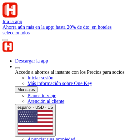
Ir a la app
Ahorra aún más en la app: hasta 20% de dto. en hoteles
seleccionados
Descargar la app
Accede a ahorros al instante con los Precios para socios
Iniciar sesión
Más información sobre One Key
Mensajes
Planea tu viaje
Atención al cliente
español · USD · US
Anunciar una propiedad