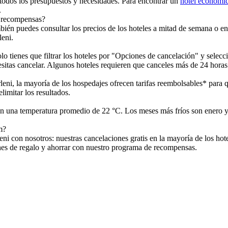
 todos los presupuestos y necesidades. Para encontrar un
hotel económic
.
r recompensas?
én puedes consultar los precios de los hoteles a mitad de semana o en 
leni.
lo tienes que filtrar los hoteles por "Opciones de cancelación" y selec
esitas cancelar. Algunos hoteles requieren que canceles más de 24 horas 
orleni, la mayoría de los hospedajes ofrecen tarifas reembolsables* para
limitar los resultados.
con una temperatura promedio de 22 °C. Los meses más fríos son enero y
m?
i con nosotros: nuestras cancelaciones gratis en la mayoría de los hote
ches de regalo y ahorrar con nuestro programa de recompensas.