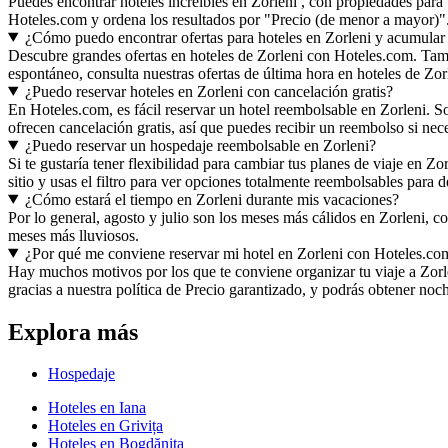
Puedes encontrar hoteles increíbles en Zorleni , con propiedades para
Hoteles.com y ordena los resultados por "Precio (de menor a mayor)"
¿Cómo puedo encontrar ofertas para hoteles en Zorleni y acumula
Descubre grandes ofertas en hoteles de Zorleni con Hoteles.com. Tambi
espontáneo, consulta nuestras ofertas de última hora en hoteles de Zor
¿Puedo reservar hoteles en Zorleni con cancelación gratis?
En Hoteles.com, es fácil reservar un hotel reembolsable en Zorleni. So
ofrecen cancelación gratis, así que puedes recibir un reembolso si nec
¿Puedo reservar un hospedaje reembolsable en Zorleni?
Si te gustaría tener flexibilidad para cambiar tus planes de viaje en Z
sitio y usas el filtro para ver opciones totalmente reembolsables para de
¿Cómo estará el tiempo en Zorleni durante mis vacaciones?
Por lo general, agosto y julio son los meses más cálidos en Zorleni, 
meses más lluviosos.
¿Por qué me conviene reservar mi hotel en Zorleni con Hoteles.co
Hay muchos motivos por los que te conviene organizar tu viaje a Zorlen
gracias a nuestra política de Precio garantizado, y podrás obtener no
Explora más
Hospedaje
Hoteles en Iana
Hoteles en Grivița
Hoteles en Bogdănița