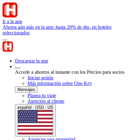
Ir a la app
Ahorra aún más en la app: hasta 20% de dto. en hoteles
seleccionados
Descargar la app
Accede a ahorros al instante con los Precios para socios
Iniciar sesión
Más información sobre One Key
Mensajes
Planea tu viaje
Atención al cliente
español · USD · US
Anunciar una propiedad