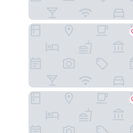
Tulang Diot View and Turtle Haven
Casa Verde Cliff Resort and Spa