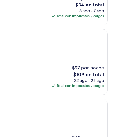
El
$34 en total
precio
6 ago - 7 ago
actual
Total con impuestos y cargos
es
de
$34
$97 por noche
El
$109 en total
precio
22 ago - 23 ago
actual
Total con impuestos y cargos
es
de
$109