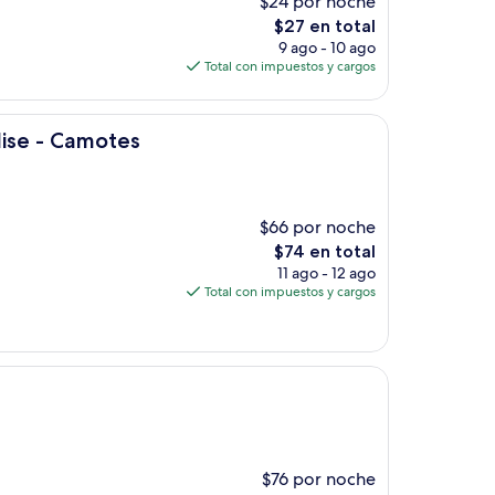
$24 por noche
El
$27 en total
precio
9 ago - 10 ago
actual
Total con impuestos y cargos
es
de
$27
es
dise - Camotes
$66 por noche
El
$74 en total
precio
11 ago - 12 ago
actual
Total con impuestos y cargos
es
de
$74
$76 por noche