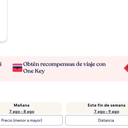
i
Obtén recompensas de viaje con
One Key
Mañana
Este fin de semana
7 ago - 8 ago
7 ago - 9 ago
Precio (menor a mayor)
Distancia