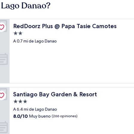
e Lago Danao?
RedDoorz Plus @ Papa Tasie Camotes
RedDoorz Plus @ Papa Tasie Camotes
Propiedad
de
A 0.7 mi de Lago Danao
2.0
estrellas
Santiago Bay Garden & Resort
Santiago Bay Garden & Resort
Propiedad
de
A 6.4 mi de Lago Danao
3.0
8.0
8.0/10
Muy bueno
(266 opiniones)
estrellas
de
10,
Muy