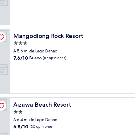
Bueno,
(3
opiniones)
Mangodlong Rock Resort
Mangodlong Rock Resort
Propiedad
de
A 5.6 mi de Lago Danao
3.0
7.6
7.6/10
Bueno
(87 opiniones)
estrellas
de
10,
Bueno,
(87
opiniones)
Aizawa Beach Resort
Aizawa Beach Resort
Propiedad
de
A 6.4 mi de Lago Danao
2.0
6.8
6.8/10
(30 opiniones)
estrellas
de