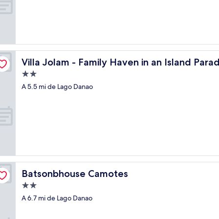
10,
(30
opiniones)
 - Camotes
Villa Jolam - Family Haven in an Island Paradise - Camot
Villa Jolam - Family Haven in an Island Para
Propiedad
de
A 5.5 mi de Lago Danao
2.0
estrellas
Batsonbhouse Camotes
Batsonbhouse Camotes
Propiedad
de
A 6.7 mi de Lago Danao
2.0
estrellas