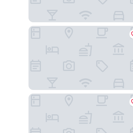
azure camotes resort hotel
Heritage Inn Poro