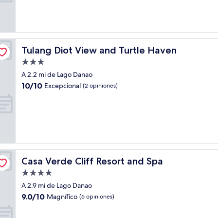
(64
opiniones)
Tulang Diot View and Turtle Haven
Tulang Diot View and Turtle Haven
Propiedad
de
A 2.2 mi de Lago Danao
3.0
10.0
10/10
Excepcional
(2 opiniones)
estrellas
de
10,
Excepcional,
(2
opiniones)
Casa Verde Cliff Resort and Spa
Casa Verde Cliff Resort and Spa
Propiedad
de
A 2.9 mi de Lago Danao
4.0
9.0
9.0/10
Magnífico
(6 opiniones)
estrellas
de
10,