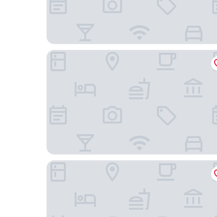
Villa Jolam - Family Haven in an Island Paradise
Batsonbhouse Camotes