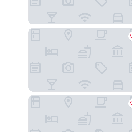
Mangodlong Rock Resort
Aizawa Beach Resort