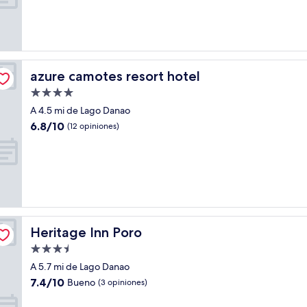
Magnífico,
(6
opiniones)
azure camotes resort hotel
azure camotes resort hotel
Propiedad
de
A 4.5 mi de Lago Danao
4.0
6.8
6.8/10
(12 opiniones)
estrellas
de
10,
(12
opiniones)
Heritage Inn Poro
Heritage Inn Poro
Propiedad
de
A 5.7 mi de Lago Danao
3.5
7.4
7.4/10
Bueno
(3 opiniones)
estrellas
de
10,