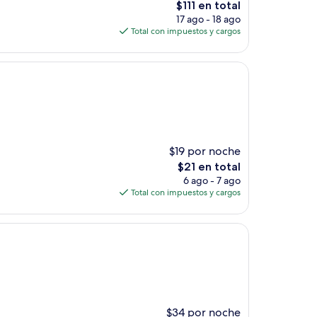
El
$111 en total
precio
17 ago - 18 ago
actual
Total con impuestos y cargos
es
de
$111
$19 por noche
El
$21 en total
precio
6 ago - 7 ago
actual
Total con impuestos y cargos
es
de
$21
$34 por noche