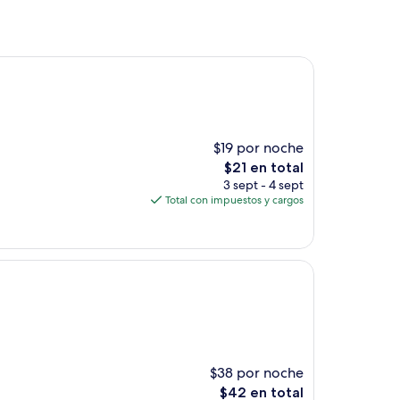
$19 por noche
El
$21 en total
precio
3 sept - 4 sept
actual
Total con impuestos y cargos
es
de
$21
$38 por noche
El
$42 en total