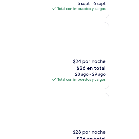
precio
5 sept - 6 sept
actual
Total con impuestos y cargos
es
de
$42
$24 por noche
El
$26 en total
precio
28 ago - 29 ago
actual
Total con impuestos y cargos
es
de
$26
$23 por noche
El
$26 en total