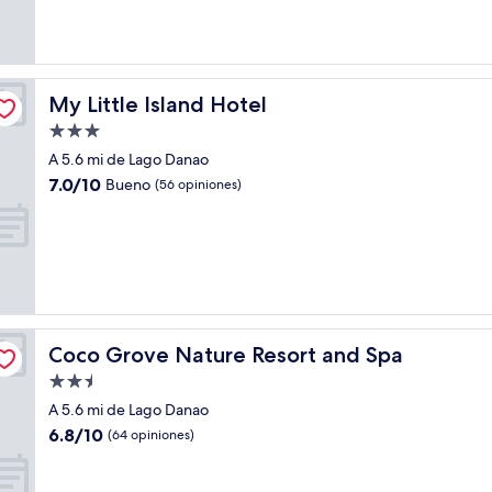
bueno,
(266
opiniones)
My Little Island Hotel
My Little Island Hotel
Propiedad
de
A 5.6 mi de Lago Danao
3.0
7.0
7.0/10
Bueno
(56 opiniones)
estrellas
de
10,
Bueno,
(56
opiniones)
Coco Grove Nature Resort and Spa
Coco Grove Nature Resort and Spa
Propiedad
de
A 5.6 mi de Lago Danao
2.5
6.8
6.8/10
(64 opiniones)
estrellas
de
10,