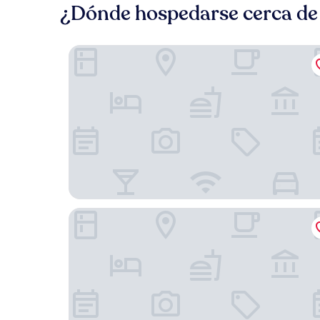
¿Dónde hospedarse cerca d
RedDoorz Plus @ Papa Tasie Camotes
Santiago Bay Garden & Resort