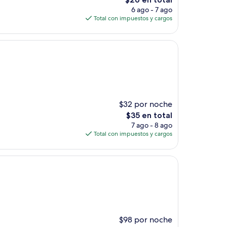
precio
6 ago - 7 ago
actual
Total con impuestos y cargos
es
de
$26
$32 por noche
El
$35 en total
precio
7 ago - 8 ago
actual
Total con impuestos y cargos
es
de
$35
$98 por noche