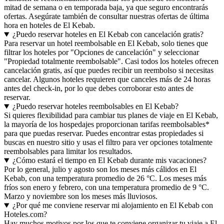
mitad de semana o en temporada baja, ya que seguro encontrarás
ofertas. Asegúrate también de consultar nuestras ofertas de última
hora en hoteles de El Kebab.
¿Puedo reservar hoteles en El Kebab con cancelación gratis?
Para reservar un hotel reembolsable en El Kebab, solo tienes que
filtrar los hoteles por "Opciones de cancelación" y seleccionar
"Propiedad totalmente reembolsable". Casi todos los hoteles ofrecen
cancelación gratis, así que puedes recibir un reembolso si necesitas
cancelar. Algunos hoteles requieren que canceles más de 24 horas
antes del check-in, por lo que debes corroborar esto antes de
reservar.
¿Puedo reservar hoteles reembolsables en El Kebab?
Si quieres flexibilidad para cambiar tus planes de viaje en El Kebab,
la mayoría de los hospedajes proporcionan tarifas reembolsables*
para que puedas reservar. Puedes encontrar estas propiedades si
buscas en nuestro sitio y usas el filtro para ver opciones totalmente
reembolsables para limitar los resultados.
¿Cómo estará el tiempo en El Kebab durante mis vacaciones?
Por lo general, julio y agosto son los meses más cálidos en El
Kebab, con una temperatura promedio de 26 °C. Los meses más
fríos son enero y febrero, con una temperatura promedio de 9 °C.
Marzo y noviembre son los meses más lluviosos.
¿Por qué me conviene reservar mi alojamiento en El Kebab con
Hoteles.com?
Hay muchos motivos por los que te conviene organizar tu viaje a El