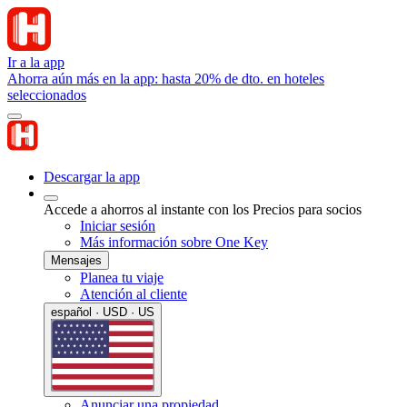
Ir a la app
Ahorra aún más en la app: hasta 20% de dto. en hoteles
seleccionados
Descargar la app
Accede a ahorros al instante con los Precios para socios
Iniciar sesión
Más información sobre One Key
Mensajes
Planea tu viaje
Atención al cliente
español · USD · US
Anunciar una propiedad