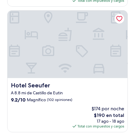
actual
opiniones)
Total con impuestos y cargos
es
de
Hotel Seeufer
$192
Hotel Seeufer
Hotel Seeufer
A 8.8 mi de Castillo de Eutin
9.2
9.2/10
Magnífico
(102 opiniones)
de
$174 por noche
10,
El
$190 en total
Magnífico,
precio
(102
17 ago - 18 ago
actual
opiniones)
Total con impuestos y cargos
es