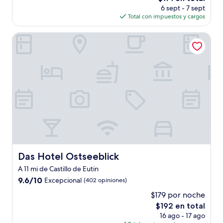
precio
(266
6 sept - 7 sept
actual
opiniones)
Total con impuestos y cargos
es
de
Das Hotel Ostseeblick
$171
Das Hotel Ostseeblick
Das Hotel Ostseeblick
A 11 mi de Castillo de Eutin
9.6
9.6/10
Excepcional
(402 opiniones)
de
$179 por noche
10,
El
$192 en total
Excepcional,
precio
(402
16 ago - 17 ago