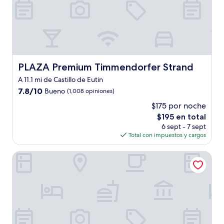
PLAZA Premium Timmendorfer Strand
PLAZA Premium Timmendorfer Strand
A 11.1 mi de Castillo de Eutin
7.8
7.8/10
Bueno
(1,008 opiniones)
de
$175 por noche
10,
El
$195 en total
Bueno,
precio
(1,008
6 sept - 7 sept
actual
opiniones)
Total con impuestos y cargos
es
de
Grand Hotel Seeschlösschen Sea Retreat & SPA
$195