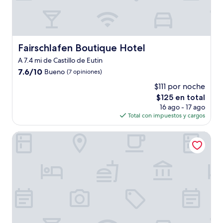
Fairschlafen Boutique Hotel
Fairschlafen Boutique Hotel
A 7.4 mi de Castillo de Eutin
7.6
7.6/10
Bueno
(7 opiniones)
de
$111 por noche
10,
El
$125 en total
Bueno,
precio
(7
16 ago - 17 ago
actual
opiniones)
Total con impuestos y cargos
es
de
Lake House Plön
$125