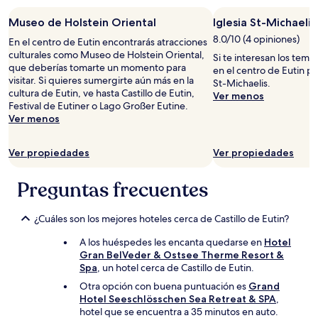
una
Museo de Holstein Oriental
Iglesia St-Michaelis
estancia
de
8.0/10 (4 opiniones)
En el centro de Eutin encontrarás atracciones
1
culturales como Museo de Holstein Oriental,
Si te interesan los temp
noche
que deberías tomarte un momento para
en el centro de Eutin po
para
visitar. Si quieres sumergirte aún más en la
St-Michaelis.
2
cultura de Eutin, ve hasta Castillo de Eutin,
Ver menos
adultos.
Festival de Eutiner o Lago Großer Eutine.
Los
Ver menos
precios
y
la
Ver propiedades
Ver propiedades
disponibilidad
están
Preguntas frecuentes
sujetos
a
cambios.
¿Cuáles son los mejores hoteles cerca de Castillo de Eutin?
Aplican
términos
A los huéspedes les encanta quedarse en
Hotel
adicionales.
Gran BelVeder & Ostsee Therme Resort &
Spa
, un hotel cerca de Castillo de Eutin.
Otra opción con buena puntuación es
Grand
Hotel Seeschlösschen Sea Retreat & SPA
,
hotel que se encuentra a 35 minutos en auto.