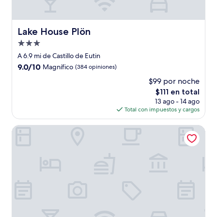
Lake House Plön
Lake House Plön
Propiedad
de
A 6.9 mi de Castillo de Eutin
3.0
9.0
9.0/10
Magnífico
(384 opiniones)
estrellas
de
$99 por noche
10,
El
$111 en total
Magnífico,
precio
(384
13 ago - 14 ago
actual
opiniones)
Total con impuestos y cargos
es
de
Landhuus Dieksee
$111