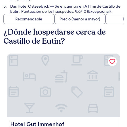
Das Hotel Ostseeblick
— Se encuentra en A 11 mi de Castillo de
Eutin. Puntuación de los huéspedes: 9.6/10 (Excepcional).
Recomendable
Precio (menor a mayor)
Di
¿Dónde hospedarse cerca de
Castillo de Eutin?
Hotel Gut Immenhof
Hotel Gut Immenhof
Hotel Gut Immenhof