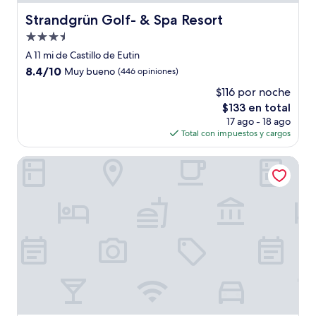
Strandgrün Golf- & Spa Resort
Strandgrün Golf- & Spa Resort
Propiedad
de
A 11 mi de Castillo de Eutin
3.5
8.4
8.4/10
Muy bueno
(446 opiniones)
estrellas
de
$116 por noche
10,
El
$133 en total
Muy
precio
bueno,
17 ago - 18 ago
actual
(446
Total con impuestos y cargos
es
opiniones)
de
Hotel Meerzeit
$133