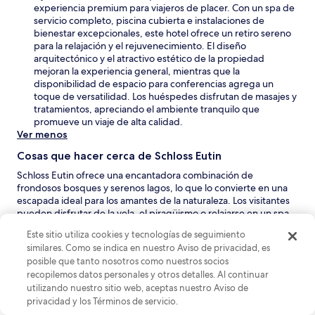
a
a
experiencia premium para viajeros de placer. Con un spa de
n
n
b
servicio completo, piscina cubierta e instalaciones de
a
u
r
bienestar excepcionales, este hotel ofrece un retiro sereno
e
i
para la relajación y el rejuvenecimiento. El diseño
v
r
arquitectónico y el atractivo estético de la propiedad
a
á
mejoran la experiencia general, mientras que la
v
e
disponibilidad de espacio para conferencias agrega un
e
n
toque de versatilidad. Los huéspedes disfrutan de masajes y
n
u
tratamientos, apreciando el ambiente tranquilo que
t
n
promueve un viaje de alta calidad.
a
a
Ver menos
n
n
a
Cosas que hacer cerca de Schloss Eutin
u
e
Schloss Eutin ofrece una encantadora combinación de
v
frondosos bosques y serenos lagos, lo que lo convierte en una
a
escapada ideal para los amantes de la naturaleza. Los visitantes
v
pueden disfrutar de la vela, el piragüismo o relajarse en un spa
e
después de un refrescante baño. El pintoresco paisaje invita a
Este sitio utiliza cookies y tecnologías de seguimiento
n
paseos tranquilos y momentos de paz al aire libre, lo que lo
t
similares. Como se indica en nuestro Aviso de privacidad, es
convierte en una deliciosa escapada.
a
posible que tanto nosotros como nuestros socios
S
Muelle de Weissenhauser Strand
– Aventúrate en el
n
recopilemos datos personales y otros detalles. Al continuar
e
pintoresco muelle y disfruta de la fresca brisa marina. Este
a
utilizando nuestro sitio web, aceptas nuestro Aviso de
a
lugar ofrece impresionantes vistas de la costa y es un
privacidad y los Términos de servicio.
b
excelente lugar para relajarse o disfrutar de un paseo