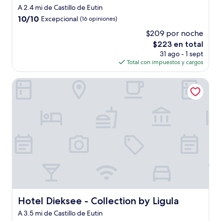
A 2.4 mi de Castillo de Eutin
10.0
10/10
Excepcional
(16 opiniones)
de
$209 por noche
10,
El
$223 en total
Excepcional,
precio
(16
31 ago - 1 sept
actual
opiniones)
Total con impuestos y cargos
es
de
Hotel Dieksee - Collection by Ligula
$223
Hotel Dieksee - Collection by Ligula
Hotel Dieksee - Collection by Ligula
A 3.5 mi de Castillo de Eutin