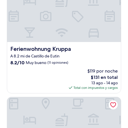
Ferienwohnung Kruppa
Ferienwohnung Kruppa
A 8.2 mi de Castillo de Eutin
8.2
8.2/10
Muy bueno
(11 opiniones)
de
$119 por noche
10,
El
$131 en total
Muy
precio
bueno,
13 ago - 14 ago
actual
(11
Total con impuestos y cargos
es
opiniones)
de
Country Hotel Timmendorfer Strand
$131