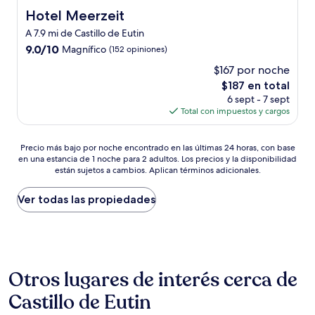
Hotel Meerzeit
Hotel Meerzeit
A 7.9 mi de Castillo de Eutin
9.0
9.0/10
Magnífico
(152 opiniones)
de
$167 por noche
10,
El
$187 en total
Magnífico,
precio
(152
6 sept - 7 sept
actual
opiniones)
Total con impuestos y cargos
es
de
Precio
$187
Precio más bajo por noche encontrado en las últimas 24 horas, con base
en una estancia de 1 noche para 2 adultos. Los precios y la disponibilidad
más
están sujetos a cambios. Aplican términos adicionales.
bajo
por
noche
Ver todas las propiedades
encontrado
en
las
últimas
24
Otros lugares de interés cerca de
horas,
con
Castillo de Eutin
base
en