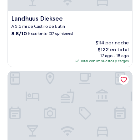
Landhuus Dieksee
Landhuus Dieksee
A 3.5 mi de Castillo de Eutin
8.8
8.8/10
Excelente
(37 opiniones)
de
$114 por noche
10,
El
$122 en total
Excelente,
precio
(37
17 ago - 18 ago
actual
opiniones)
Total con impuestos y cargos
es
de
Strandgrün Golf- & Spa Resort
$122