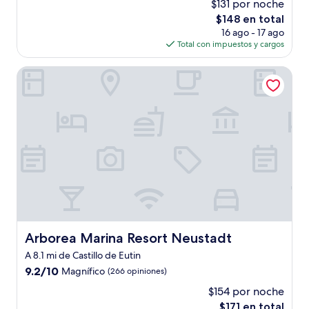
$131 por noche
10,
El
$148 en total
Excepcional,
precio
(63
16 ago - 17 ago
actual
opiniones)
Total con impuestos y cargos
es
de
Arborea Marina Resort Neustadt
$148
Arborea Marina Resort Neustadt
Arborea Marina Resort Neustadt
A 8.1 mi de Castillo de Eutin
9.2
9.2/10
Magnífico
(266 opiniones)
de
$154 por noche
10,
El
$171 en total
Magnífico,