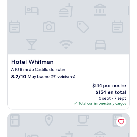
Hotel Whitman
Hotel Whitman
A 10.8 mi de Castillo de Eutin
8.2
8.2/10
Muy bueno
(191 opiniones)
de
$144 por noche
10,
El
$154 en total
Muy
precio
bueno,
6 sept - 7 sept
actual
(191
Total con impuestos y cargos
es
opiniones)
de
Ferienwohnung Kruppa
$154