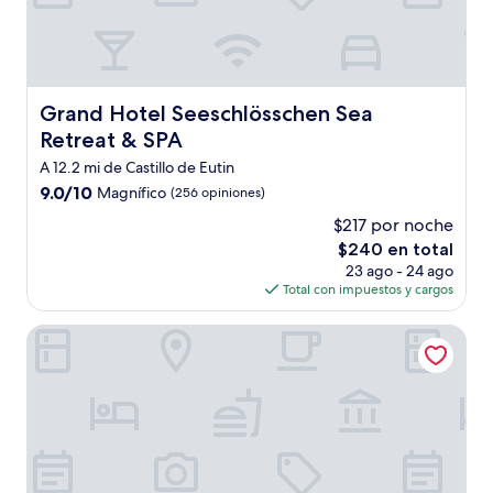
Grand Hotel Seeschlösschen Sea Retreat & SPA
Grand Hotel Seeschlösschen Sea
Retreat & SPA
A 12.2 mi de Castillo de Eutin
9.0
9.0/10
Magnífico
(256 opiniones)
de
$217 por noche
10,
El
$240 en total
Magnífico,
precio
(256
23 ago - 24 ago
actual
opiniones)
Total con impuestos y cargos
es
de
Fairschlafen Boutique Hotel
$240