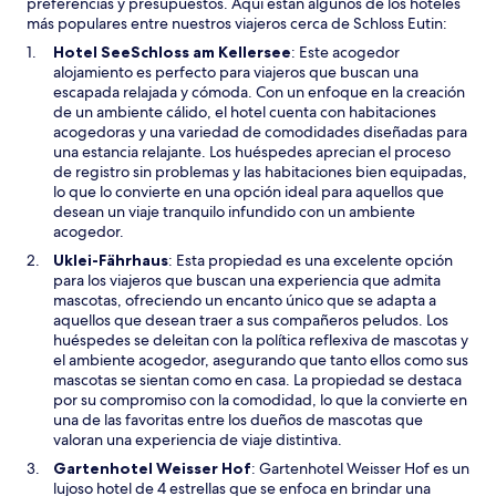
preferencias y presupuestos. Aquí están algunos de los hoteles
más populares entre nuestros viajeros cerca de Schloss Eutin:
S
Hotel SeeSchloss am Kellersee
: Este acogedor
e
alojamiento es perfecto para viajeros que buscan una
a
escapada relajada y cómoda. Con un enfoque en la creación
b
de un ambiente cálido, el hotel cuenta con habitaciones
r
acogedoras y una variedad de comodidades diseñadas para
i
una estancia relajante. Los huéspedes aprecian el proceso
r
de registro sin problemas y las habitaciones bien equipadas,
á
lo que lo convierte en una opción ideal para aquellos que
e
desean un viaje tranquilo infundido con un ambiente
n
acogedor.
u
S
Uklei-Fährhaus
: Esta propiedad es una excelente opción
n
e
para los viajeros que buscan una experiencia que admita
a
a
mascotas, ofreciendo un encanto único que se adapta a
n
b
aquellos que desean traer a sus compañeros peludos. Los
u
r
huéspedes se deleitan con la política reflexiva de mascotas y
e
i
el ambiente acogedor, asegurando que tanto ellos como sus
v
r
mascotas se sientan como en casa. La propiedad se destaca
a
á
por su compromiso con la comodidad, lo que la convierte en
v
e
una de las favoritas entre los dueños de mascotas que
e
n
valoran una experiencia de viaje distintiva.
n
u
S
Gartenhotel Weisser Hof
: Gartenhotel Weisser Hof es un
t
n
e
lujoso hotel de 4 estrellas que se enfoca en brindar una
a