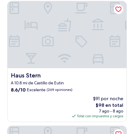
de
Haus Stern
$190
Haus Stern
Haus Stern
A 10.8 mi de Castillo de Eutin
8.6
8.6/10
Excelente
(269 opiniones)
de
$91 por noche
10,
El
$98 en total
Excelente,
precio
(269
7 ago - 8 ago
actual
opiniones)
Total con impuestos y cargos
es
de
Lüttje Burg Hotel & Restaurant
$98