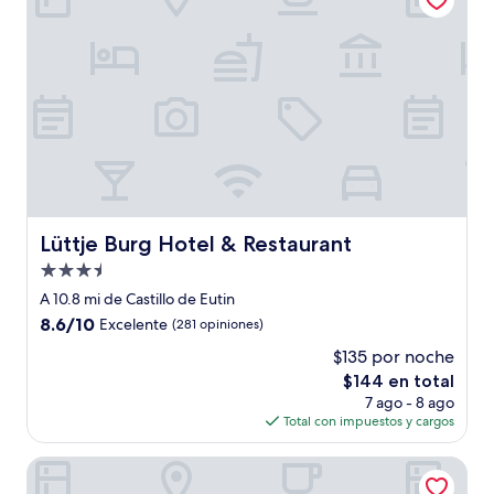
Lüttje Burg Hotel & Restaurant
Lüttje Burg Hotel & Restaurant
Propiedad
de
A 10.8 mi de Castillo de Eutin
3.5
8.6
8.6/10
Excelente
(281 opiniones)
estrellas
de
$135 por noche
10,
El
$144 en total
Excelente,
precio
(281
7 ago - 8 ago
actual
opiniones)
Total con impuestos y cargos
es
de
Hotel Plöner See by Tulip Inn
$144