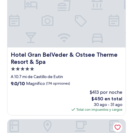
Hotel Gran BelVeder & Ostsee Therme Resort & Spa
Hotel Gran BelVeder & Ostsee Therme
Resort & Spa
Propiedad
de
A 10.7 mi de Castillo de Eutin
5.0
9.0
9.0/10
Magnífico
(174 opiniones)
estrellas
de
$413 por noche
10,
El
$450 en total
Magnífico,
precio
(174
30 ago - 31 ago
actual
opiniones)
Total con impuestos y cargos
es
de
Hotel Whitman
$450