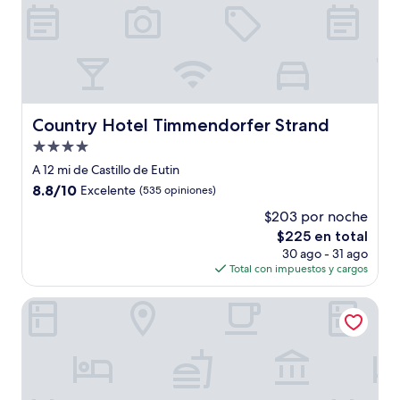
Country Hotel Timmendorfer Strand
Country Hotel Timmendorfer Strand
Propiedad
de
A 12 mi de Castillo de Eutin
4.0
8.8
8.8/10
Excelente
(535 opiniones)
estrellas
de
$203 por noche
10,
El
$225 en total
Excelente,
precio
(535
30 ago - 31 ago
actual
opiniones)
Total con impuestos y cargos
es
de
PLAZA Premium Timmendorfer Strand
$225