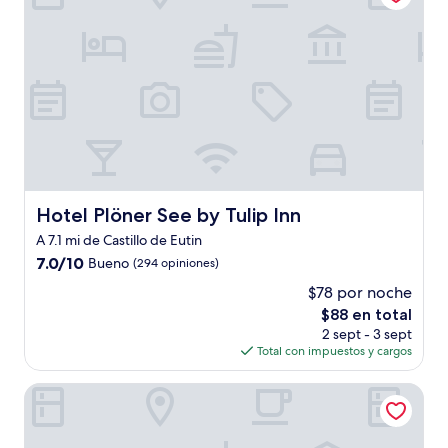
Hotel Plöner See by Tulip Inn
Hotel Plöner See by Tulip Inn
A 7.1 mi de Castillo de Eutin
7.0
7.0/10
Bueno
(294 opiniones)
de
$78 por noche
10,
El
$88 en total
Bueno,
precio
(294
2 sept - 3 sept
actual
opiniones)
Total con impuestos y cargos
es
de
Hotel Gran BelVeder & Ostsee Therme Resort & Spa
$88