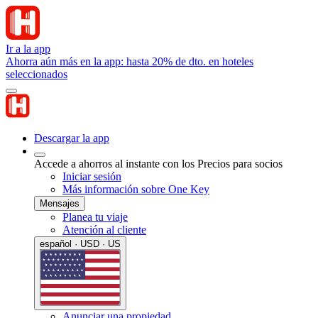
Ir a la app
Ahorra aún más en la app: hasta 20% de dto. en hoteles
seleccionados
Descargar la app
Accede a ahorros al instante con los Precios para socios
Iniciar sesión
Más información sobre One Key
Mensajes
Planea tu viaje
Atención al cliente
español · USD · US
Anunciar una propiedad