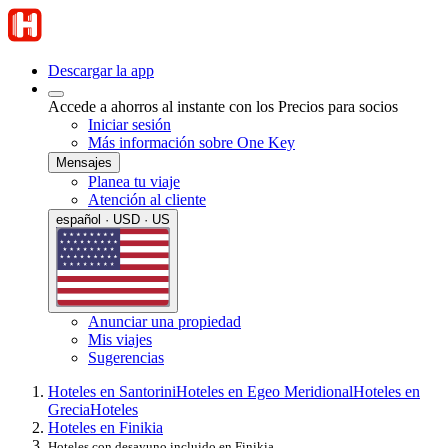
Descargar la app
Accede a ahorros al instante con los Precios para socios
Iniciar sesión
Más información sobre One Key
Mensajes
Planea tu viaje
Atención al cliente
español · USD · US
Anunciar una propiedad
Mis viajes
Sugerencias
Hoteles en Santorini
Hoteles en Egeo Meridional
Hoteles en
Grecia
Hoteles
Hoteles en Finikia
Hoteles con desayuno incluido en Finikia