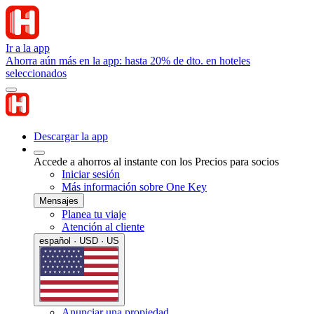
Ir a la app
Ahorra aún más en la app: hasta 20% de dto. en hoteles
seleccionados
Descargar la app
Accede a ahorros al instante con los Precios para socios
Iniciar sesión
Más información sobre One Key
Mensajes
Planea tu viaje
Atención al cliente
español · USD · US
Anunciar una propiedad