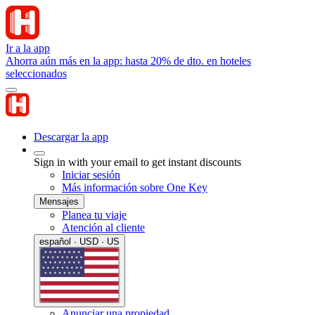
Ir a la app
Ahorra aún más en la app: hasta 20% de dto. en hoteles
seleccionados
Descargar la app
Sign in with your email to get instant discounts
Iniciar sesión
Más información sobre One Key
Mensajes
Planea tu viaje
Atención al cliente
español · USD · US
Anunciar una propiedad