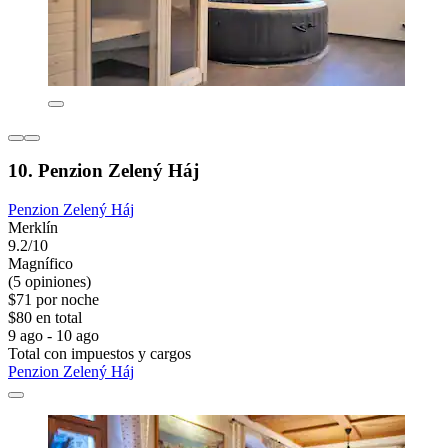
10. Penzion Zelený Háj
Penzion Zelený Háj
Merklín
9.2/10
Magnífico
(5 opiniones)
$71 por noche
$80 en total
9 ago - 10 ago
Total con impuestos y cargos
Penzion Zelený Háj