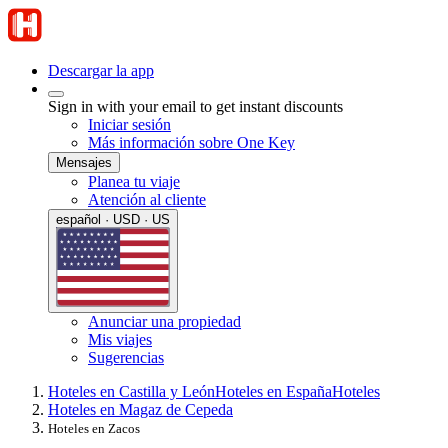
Descargar la app
Sign in with your email to get instant discounts
Iniciar sesión
Más información sobre One Key
Mensajes
Planea tu viaje
Atención al cliente
español · USD · US
Anunciar una propiedad
Mis viajes
Sugerencias
Hoteles en Castilla y León
Hoteles en España
Hoteles
Hoteles en Magaz de Cepeda
Hoteles en Zacos