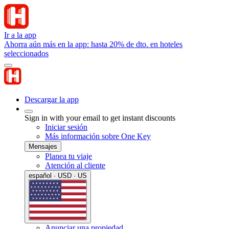
Ir a la app
Ahorra aún más en la app: hasta 20% de dto. en hoteles
seleccionados
Descargar la app
Sign in with your email to get instant discounts
Iniciar sesión
Más información sobre One Key
Mensajes
Planea tu viaje
Atención al cliente
español · USD · US
Anunciar una propiedad