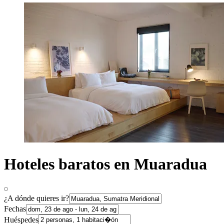
Hoteles baratos en Muaradua
¿A dónde quieres ir?
Fechas
Huéspedes