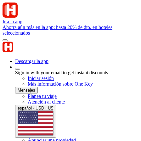
Ir a la app
Ahorra aún más en la app: hasta 20% de dto. en hoteles
seleccionados
Descargar la app
Sign in with your email to get instant discounts
Iniciar sesión
Más información sobre One Key
Mensajes
Planea tu viaje
Atención al cliente
español · USD · US
Anunciar una propiedad