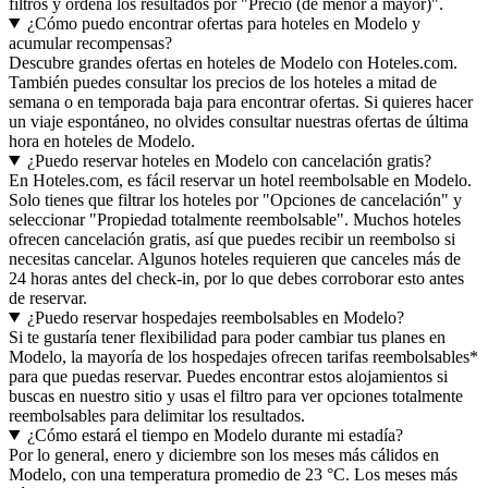
filtros y ordena los resultados por "Precio (de menor a mayor)".
¿Cómo puedo encontrar ofertas para hoteles en Modelo y
acumular recompensas?
Descubre grandes ofertas en hoteles de Modelo con Hoteles.com.
También puedes consultar los precios de los hoteles a mitad de
semana o en temporada baja para encontrar ofertas. Si quieres hacer
un viaje espontáneo, no olvides consultar nuestras ofertas de última
hora en hoteles de Modelo.
¿Puedo reservar hoteles en Modelo con cancelación gratis?
En Hoteles.com, es fácil reservar un hotel reembolsable en Modelo.
Solo tienes que filtrar los hoteles por "Opciones de cancelación" y
seleccionar "Propiedad totalmente reembolsable". Muchos hoteles
ofrecen cancelación gratis, así que puedes recibir un reembolso si
necesitas cancelar. Algunos hoteles requieren que canceles más de
24 horas antes del check-in, por lo que debes corroborar esto antes
de reservar.
¿Puedo reservar hospedajes reembolsables en Modelo?
Si te gustaría tener flexibilidad para poder cambiar tus planes en
Modelo, la mayoría de los hospedajes ofrecen tarifas reembolsables*
para que puedas reservar. Puedes encontrar estos alojamientos si
buscas en nuestro sitio y usas el filtro para ver opciones totalmente
reembolsables para delimitar los resultados.
¿Cómo estará el tiempo en Modelo durante mi estadía?
Por lo general, enero y diciembre son los meses más cálidos en
Modelo, con una temperatura promedio de 23 °C. Los meses más