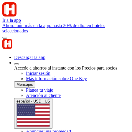
Ir a la app
Ahorra aún más en la app: hasta 20% de dto. en hoteles
seleccionados
Descargar la app
Accede a ahorros al instante con los Precios para socios
Iniciar sesión
Más información sobre One Key
Mensajes
Planea tu viaje
Atención al cliente
español · USD · US
Anunciar una propiedad