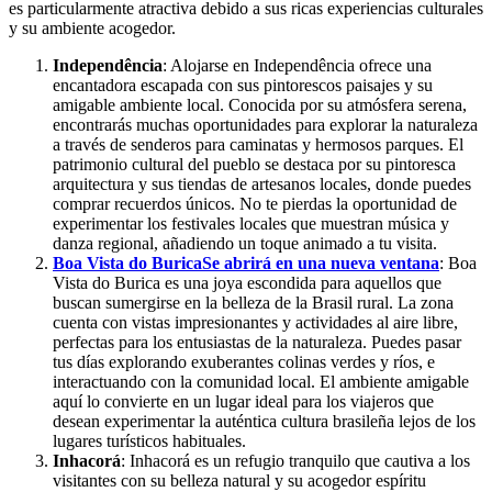
es particularmente atractiva debido a sus ricas experiencias culturales
y su ambiente acogedor.
Independência
: Alojarse en Independência ofrece una
encantadora escapada con sus pintorescos paisajes y su
amigable ambiente local. Conocida por su atmósfera serena,
encontrarás muchas oportunidades para explorar la naturaleza
a través de senderos para caminatas y hermosos parques. El
patrimonio cultural del pueblo se destaca por su pintoresca
arquitectura y sus tiendas de artesanos locales, donde puedes
comprar recuerdos únicos. No te pierdas la oportunidad de
experimentar los festivales locales que muestran música y
danza regional, añadiendo un toque animado a tu visita.
Boa Vista do Burica
Se abrirá en una nueva ventana
: Boa
Vista do Burica es una joya escondida para aquellos que
buscan sumergirse en la belleza de la Brasil rural. La zona
cuenta con vistas impresionantes y actividades al aire libre,
perfectas para los entusiastas de la naturaleza. Puedes pasar
tus días explorando exuberantes colinas verdes y ríos, e
interactuando con la comunidad local. El ambiente amigable
aquí lo convierte en un lugar ideal para los viajeros que
desean experimentar la auténtica cultura brasileña lejos de los
lugares turísticos habituales.
Inhacorá
: Inhacorá es un refugio tranquilo que cautiva a los
visitantes con su belleza natural y su acogedor espíritu