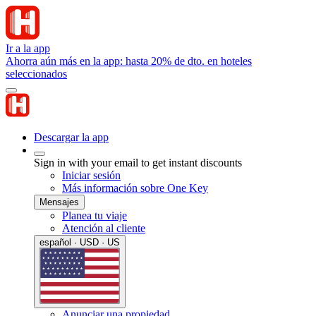
Ir a la app
Ahorra aún más en la app: hasta 20% de dto. en hoteles
seleccionados
Descargar la app
Sign in with your email to get instant discounts
Iniciar sesión
Más información sobre One Key
Mensajes
Planea tu viaje
Atención al cliente
español · USD · US
Anunciar una propiedad