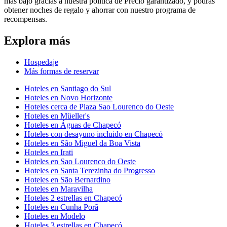
más bajo gracias a nuestra política de Precio garantizado, y podrás
obtener noches de regalo y ahorrar con nuestro programa de
recompensas.
Explora más
Hospedaje
Más formas de reservar
Hoteles en Santiago do Sul
Hoteles en Novo Horizonte
Hoteles cerca de Plaza Sao Lourenco do Oeste
Hoteles en Müeller's
Hoteles en Águas de Chapecó
Hoteles con desayuno incluido en Chapecó
Hoteles en São Miguel da Boa Vista
Hoteles en Irati
Hoteles en Sao Lourenco do Oeste
Hoteles en Santa Terezinha do Progresso
Hoteles en São Bernardino
Hoteles en Maravilha
Hoteles 2 estrellas en Chapecó
Hoteles en Cunha Porã
Hoteles en Modelo
Hoteles 3 estrellas en Chapecó