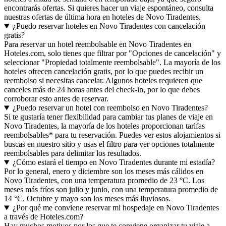
encontrarás ofertas. Si quieres hacer un viaje espontáneo, consulta
nuestras ofertas de última hora en hoteles de Novo Tiradentes.
¿Puedo reservar hoteles en Novo Tiradentes con cancelación
gratis?
Para reservar un hotel reembolsable en Novo Tiradentes en
Hoteles.com, solo tienes que filtrar por "Opciones de cancelación" y
seleccionar "Propiedad totalmente reembolsable". La mayoría de los
hoteles ofrecen cancelación gratis, por lo que puedes recibir un
reembolso si necesitas cancelar. Algunos hoteles requieren que
canceles más de 24 horas antes del check-in, por lo que debes
corroborar esto antes de reservar.
¿Puedo reservar un hotel con reembolso en Novo Tiradentes?
Si te gustaría tener flexibilidad para cambiar tus planes de viaje en
Novo Tiradentes, la mayoría de los hoteles proporcionan tarifas
reembolsables* para tu reservación. Puedes ver estos alojamientos si
buscas en nuestro sitio y usas el filtro para ver opciones totalmente
reembolsables para delimitar los resultados.
¿Cómo estará el tiempo en Novo Tiradentes durante mi estadía?
Por lo general, enero y diciembre son los meses más cálidos en
Novo Tiradentes, con una temperatura promedio de 23 °C. Los
meses más fríos son julio y junio, con una temperatura promedio de
14 °C. Octubre y mayo son los meses más lluviosos.
¿Por qué me conviene reservar mi hospedaje en Novo Tiradentes
a través de Hoteles.com?
Hay muchos motivos por los que te conviene organizar tu viaje a