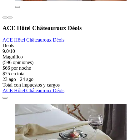
ACE Hôtel Châteauroux Déols
ACE Hôtel Châteauroux Déols
Deols
9.0/10
Magnífico
(596 opiniones)
$66 por noche
$75 en total
23 ago - 24 ago
Total con impuestos y cargos
ACE Hôtel Châteauroux Déols