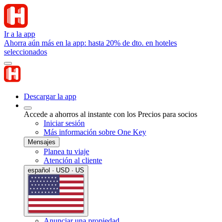
Ir a la app
Ahorra aún más en la app: hasta 20% de dto. en hoteles
seleccionados
Descargar la app
Accede a ahorros al instante con los Precios para socios
Iniciar sesión
Más información sobre One Key
Mensajes
Planea tu viaje
Atención al cliente
español · USD · US
Anunciar una propiedad