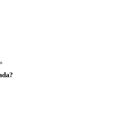
as
ada?