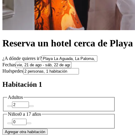
Reserva un hotel cerca de Play
¿A dónde quieres ir?
Fechas
Huéspedes
Habitación 1
Adultos
Niños
0 a 17 años
Agregar otra habitación