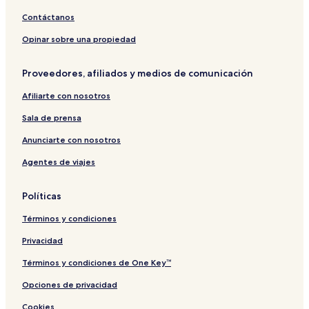
Contáctanos
Hoteles en Kurting
Hoteles cerca de Cokam Bushland Reserve
Opinar sobre una propiedad
Hoteles cerca de Kurting Bushland Reserve
Proveedores, afiliados y medios de comunicación
Hoteles en Mincha
Afiliarte con nosotros
Hoteles en Mincha West
Sala de prensa
Hoteles cerca de Gannawarra Red Gum Swamp Nature
Conservation Reserve
Anunciarte con nosotros
Agentes de viajes
Políticas
Términos y condiciones
Privacidad
Términos y condiciones de One Key™
Opciones de privacidad
Cookies