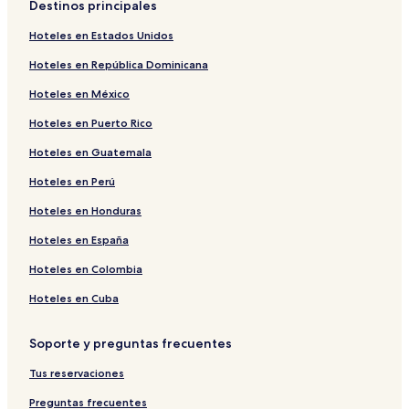
Destinos principales
Hoteles en Leaghur
Hoteles cerca de Spences Lake Bushland Reserve
Hoteles en Estados Unidos
Hoteles en Berrimal
Hoteles en República Dominicana
Hoteles en Macorna North
Hoteles en México
Hoteles en Tittybong
Hoteles en Puerto Rico
Hoteles en Mitiamo
Hoteles en Guatemala
Hoteles cerca de Cullens Lake Wildlife Reserve
Hoteles en Perú
Hoteles cerca de Gateway to Gannawarra Visitor Centre
Hoteles en Honduras
de Cohuna
Hoteles en España
Hoteles en Mystic Park
Hoteles en Wooroonook
Hoteles en Colombia
Hoteles en Pine Grove
Hoteles en Cuba
Hoteles cerca de Howells Hill Scenic Reserve
Soporte y preguntas frecuentes
Hoteles en Kerang
Tus reservaciones
Hoteles en McMillans
Preguntas frecuentes
Hoteles en Borung