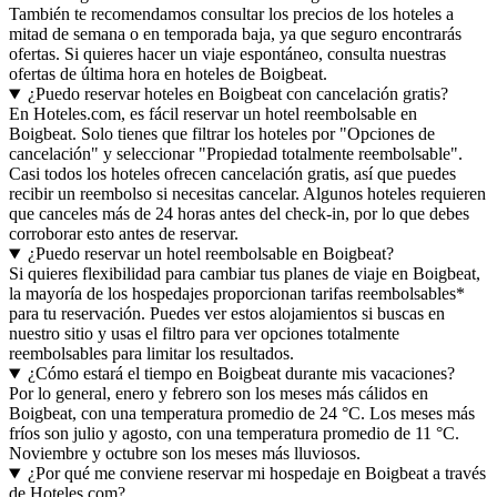
También te recomendamos consultar los precios de los hoteles a
mitad de semana o en temporada baja, ya que seguro encontrarás
ofertas. Si quieres hacer un viaje espontáneo, consulta nuestras
ofertas de última hora en hoteles de Boigbeat.
¿Puedo reservar hoteles en Boigbeat con cancelación gratis?
En Hoteles.com, es fácil reservar un hotel reembolsable en
Boigbeat. Solo tienes que filtrar los hoteles por "Opciones de
cancelación" y seleccionar "Propiedad totalmente reembolsable".
Casi todos los hoteles ofrecen cancelación gratis, así que puedes
recibir un reembolso si necesitas cancelar. Algunos hoteles requieren
que canceles más de 24 horas antes del check-in, por lo que debes
corroborar esto antes de reservar.
¿Puedo reservar un hotel reembolsable en Boigbeat?
Si quieres flexibilidad para cambiar tus planes de viaje en Boigbeat,
la mayoría de los hospedajes proporcionan tarifas reembolsables*
para tu reservación. Puedes ver estos alojamientos si buscas en
nuestro sitio y usas el filtro para ver opciones totalmente
reembolsables para limitar los resultados.
¿Cómo estará el tiempo en Boigbeat durante mis vacaciones?
Por lo general, enero y febrero son los meses más cálidos en
Boigbeat, con una temperatura promedio de 24 °C. Los meses más
fríos son julio y agosto, con una temperatura promedio de 11 °C.
Noviembre y octubre son los meses más lluviosos.
¿Por qué me conviene reservar mi hospedaje en Boigbeat a través
de Hoteles.com?