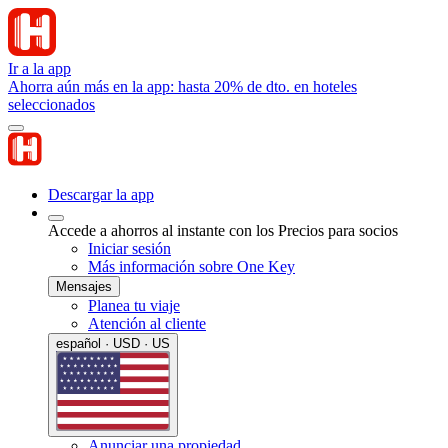
Ir a la app
Ahorra aún más en la app: hasta 20% de dto. en hoteles
seleccionados
Descargar la app
Accede a ahorros al instante con los Precios para socios
Iniciar sesión
Más información sobre One Key
Mensajes
Planea tu viaje
Atención al cliente
español · USD · US
Anunciar una propiedad