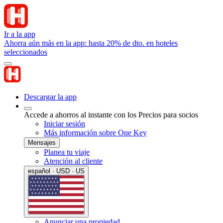
Ir a la app
Ahorra aún más en la app: hasta 20% de dto. en hoteles
seleccionados
Descargar la app
Accede a ahorros al instante con los Precios para socios
Iniciar sesión
Más información sobre One Key
Mensajes
Planea tu viaje
Atención al cliente
español · USD · US
Anunciar una propiedad