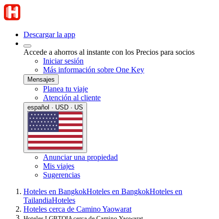
Descargar la app
Accede a ahorros al instante con los Precios para socios
Iniciar sesión
Más información sobre One Key
Mensajes
Planea tu viaje
Atención al cliente
español · USD · US
Anunciar una propiedad
Mis viajes
Sugerencias
Hoteles en Bangkok
Hoteles en Bangkok
Hoteles en
Tailandia
Hoteles
Hoteles cerca de Camino Yaowarat
Hoteles LGBTQIA cerca de Camino Yaowarat