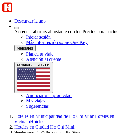
Descargar la app
Accede a ahorros al instante con los Precios para socios
Iniciar sesión
Más información sobre One Key
Mensajes
Planea tu viaje
Atención al cliente
español · USD · US
Anunciar una propiedad
Mis viajes
Sugerencias
Hoteles en Municipalidad de Ho Chi Minh
Hoteles en
Vietnam
Hoteles
Hoteles en Ciudad Ho Chi Minh
Hoteles cerca de Calle peatonal Bui Vien