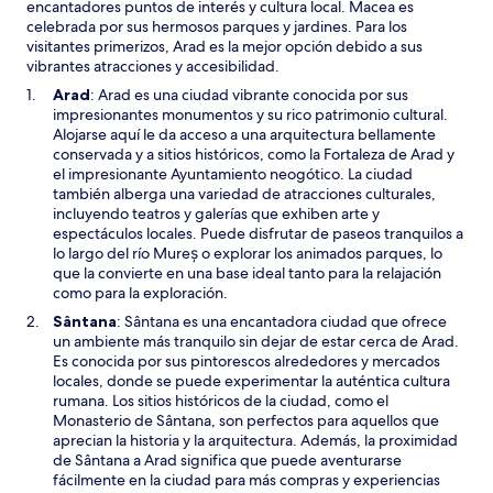
v
encantadores puntos de interés y cultura local. Macea es
a
celebrada por sus hermosos parques y jardines. Para los
v
visitantes primerizos, Arad es la mejor opción debido a sus
e
vibrantes atracciones y accesibilidad.
n
S
Arad
: Arad es una ciudad vibrante conocida por sus
t
e
impresionantes monumentos y su rico patrimonio cultural.
a
a
Alojarse aquí le da acceso a una arquitectura bellamente
n
b
conservada y a sitios históricos, como la Fortaleza de Arad y
a
r
el impresionante Ayuntamiento neogótico. La ciudad
i
también alberga una variedad de atracciones culturales,
r
incluyendo teatros y galerías que exhiben arte y
á
espectáculos locales. Puede disfrutar de paseos tranquilos a
e
lo largo del río Mureș o explorar los animados parques, lo
n
que la convierte en una base ideal tanto para la relajación
u
como para la exploración.
n
S
Sântana
: Sântana es una encantadora ciudad que ofrece
a
e
un ambiente más tranquilo sin dejar de estar cerca de Arad.
n
a
Es conocida por sus pintorescos alrededores y mercados
u
b
locales, donde se puede experimentar la auténtica cultura
e
r
rumana. Los sitios históricos de la ciudad, como el
v
i
Monasterio de Sântana, son perfectos para aquellos que
a
r
aprecian la historia y la arquitectura. Además, la proximidad
v
á
de Sântana a Arad significa que puede aventurarse
e
e
fácilmente en la ciudad para más compras y experiencias
n