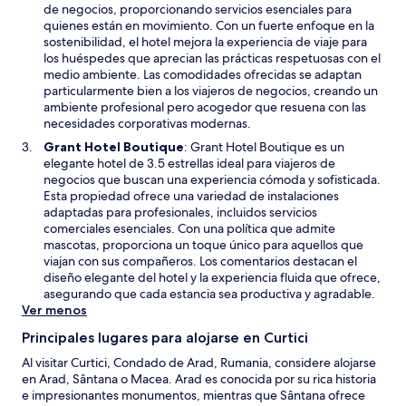
e
r
de negocios, proporcionando servicios esenciales para
v
i
quienes están en movimiento. Con un fuerte enfoque en la
a
r
sostenibilidad, el hotel mejora la experiencia de viaje para
v
á
los huéspedes que aprecian las prácticas respetuosas con el
e
e
medio ambiente. Las comodidades ofrecidas se adaptan
n
n
particularmente bien a los viajeros de negocios, creando un
t
u
ambiente profesional pero acogedor que resuena con las
a
n
necesidades corporativas modernas.
n
a
S
Grant Hotel Boutique
: Grant Hotel Boutique es un
a
n
e
elegante hotel de 3.5 estrellas ideal para viajeros de
u
a
negocios que buscan una experiencia cómoda y sofisticada.
e
b
Esta propiedad ofrece una variedad de instalaciones
v
r
adaptadas para profesionales, incluidos servicios
a
i
comerciales esenciales. Con una política que admite
v
r
mascotas, proporciona un toque único para aquellos que
e
á
viajan con sus compañeros. Los comentarios destacan el
n
e
diseño elegante del hotel y la experiencia fluida que ofrece,
t
n
asegurando que cada estancia sea productiva y agradable.
a
u
Ver menos
n
n
a
Principales lugares para alojarse en Curtici
a
n
Al visitar Curtici, Condado de Arad, Rumania, considere alojarse
u
en Arad, Sântana o Macea. Arad es conocida por su rica historia
e
e impresionantes monumentos, mientras que Sântana ofrece