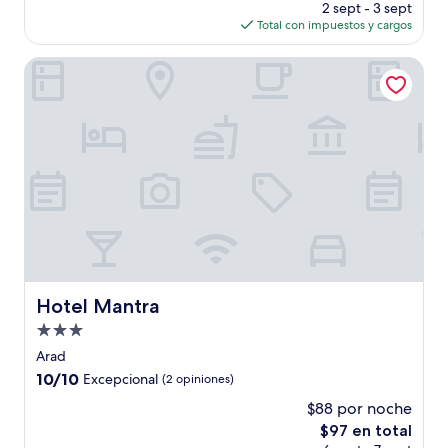
precio
(20
2 sept - 3 sept
actual
opiniones)
Total con impuestos y cargos
es
de
Hotel Mantra
$46
Hotel Mantra
Hotel Mantra
Propiedad
de
Arad
3.0
10.0
10/10
Excepcional
(2 opiniones)
estrellas
de
$88 por noche
10,
El
$97 en total
Excepcional,
precio