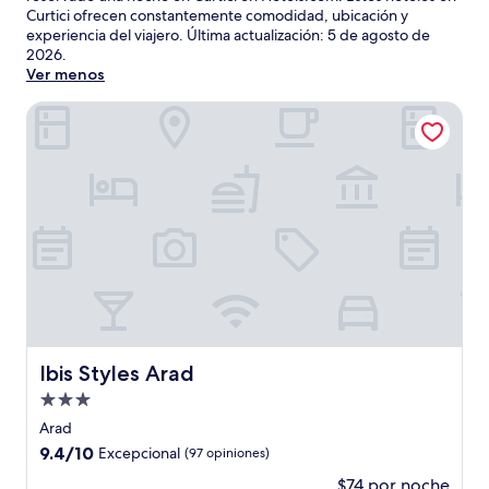
Curtici ofrecen constantemente comodidad, ubicación y
experiencia del viajero. Última actualización:
5 de agosto de
2026
.
Ver menos
Ibis Styles Arad
Ibis Styles Arad
Ibis Styles Arad
Propiedad
de
Arad
3.0
9.4
9.4/10
Excepcional
(97 opiniones)
estrellas
de
$74 por noche