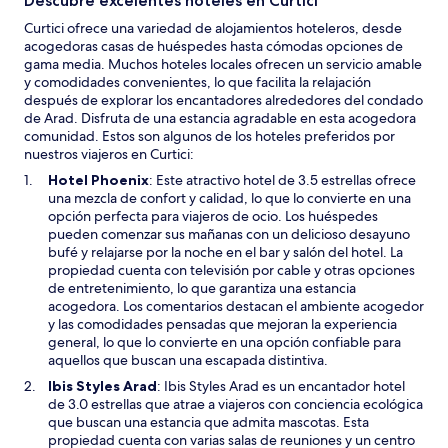
Descubre excelentes hoteles en Curtici
Curtici ofrece una variedad de alojamientos hoteleros, desde
acogedoras casas de huéspedes hasta cómodas opciones de
gama media. Muchos hoteles locales ofrecen un servicio amable
y comodidades convenientes, lo que facilita la relajación
después de explorar los encantadores alrededores del condado
de Arad. Disfruta de una estancia agradable en esta acogedora
comunidad. Estos son algunos de los hoteles preferidos por
nuestros viajeros en Curtici:
S
Hotel Phoenix
: Este atractivo hotel de 3.5 estrellas ofrece
e
una mezcla de confort y calidad, lo que lo convierte en una
a
opción perfecta para viajeros de ocio. Los huéspedes
b
pueden comenzar sus mañanas con un delicioso desayuno
r
bufé y relajarse por la noche en el bar y salón del hotel. La
i
propiedad cuenta con televisión por cable y otras opciones
r
de entretenimiento, lo que garantiza una estancia
á
acogedora. Los comentarios destacan el ambiente acogedor
e
y las comodidades pensadas que mejoran la experiencia
n
general, lo que lo convierte en una opción confiable para
u
aquellos que buscan una escapada distintiva.
n
S
Ibis Styles Arad
: Ibis Styles Arad es un encantador hotel
a
e
de 3.0 estrellas que atrae a viajeros con conciencia ecológica
n
a
que buscan una estancia que admita mascotas. Esta
u
b
propiedad cuenta con varias salas de reuniones y un centro