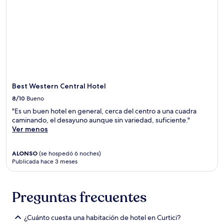
precios
y
la
disponibilidad
están
sujetos
a
cambios.
Aplican
términos
Best Western Central Hotel
adicionales.
8/10
Bueno
"Es un buen hotel en general, cerca del centro a una cuadra
caminando, el desayuno aunque sin variedad, suficiente."
Ver menos
ALONSO
(se hospedó 6 noches)
Publicada hace 3 meses
Preguntas frecuentes
¿Cuánto cuesta una habitación de hotel en Curtici?