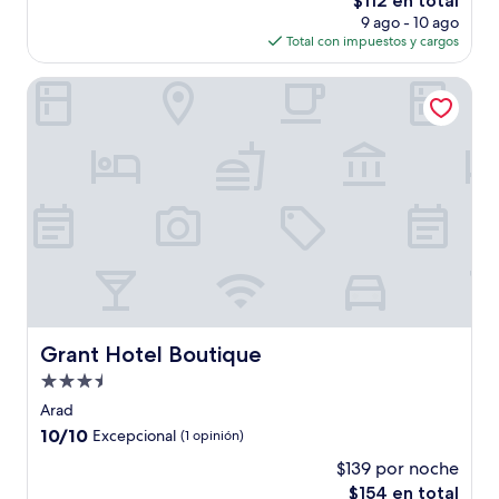
$112 en total
Magnífico,
precio
(58
9 ago - 10 ago
actual
opiniones)
Total con impuestos y cargos
es
de
Grant Hotel Boutique
$112
Grant Hotel Boutique
Grant Hotel Boutique
Propiedad
de
Arad
3.5
10.0
10/10
Excepcional
(1 opinión)
estrellas
de
$139 por noche
10,
El
$154 en total
Excepcional,