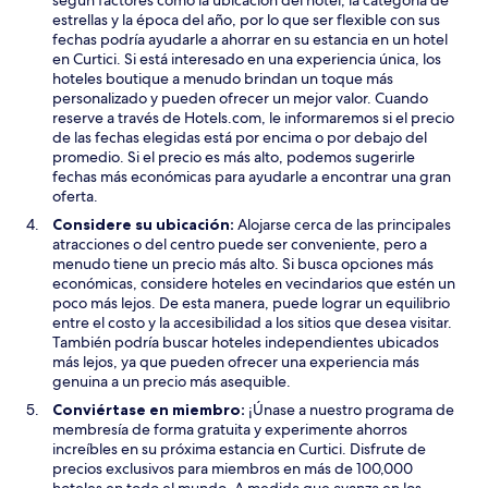
estrellas y la época del año, por lo que ser flexible con sus
fechas podría ayudarle a ahorrar en su estancia en un hotel
en Curtici. Si está interesado en una experiencia única, los
hoteles boutique a menudo brindan un toque más
personalizado y pueden ofrecer un mejor valor. Cuando
reserve a través de Hotels.com, le informaremos si el precio
de las fechas elegidas está por encima o por debajo del
promedio. Si el precio es más alto, podemos sugerirle
fechas más económicas para ayudarle a encontrar una gran
oferta.
Considere su ubicación:
Alojarse cerca de las principales
atracciones o del centro puede ser conveniente, pero a
menudo tiene un precio más alto. Si busca opciones más
económicas, considere hoteles en vecindarios que estén un
poco más lejos. De esta manera, puede lograr un equilibrio
entre el costo y la accesibilidad a los sitios que desea visitar.
También podría buscar hoteles independientes ubicados
más lejos, ya que pueden ofrecer una experiencia más
genuina a un precio más asequible.
Conviértase en miembro:
¡Únase a nuestro programa de
membresía de forma gratuita y experimente ahorros
increíbles en su próxima estancia en Curtici. Disfrute de
precios exclusivos para miembros en más de 100,000
hoteles en todo el mundo. A medida que avanza en los