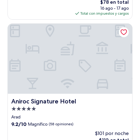
El
$78 en total
Excelente,
precio
(341
16 ago - 17 ago
actual
opiniones)
Total con impuestos y cargos
es
de
Aniroc Signature Hotel
$78
Aniroc Signature Hotel
Aniroc Signature Hotel
Propiedad
de
Arad
5.0
9.2
9.2/10
Magnífico
(58 opiniones)
estrellas
de
$101 por noche
10,
El