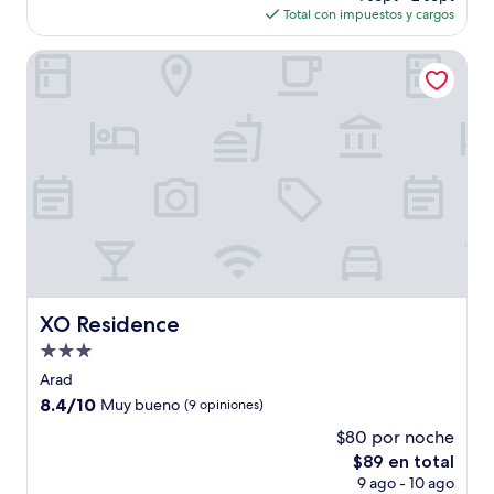
actual
opinión)
Total con impuestos y cargos
es
de
XO Residence
$79
XO Residence
XO Residence
Propiedad
de
Arad
3.0
8.4
8.4/10
Muy bueno
(9 opiniones)
estrellas
de
$80 por noche
10,
El
$89 en total
Muy
precio
bueno,
9 ago - 10 ago