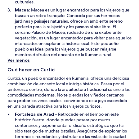
n
culturales.
t
u
S
Macea
: Macea es un lugar encantador para los viajeros que
a
n
e
buscan un retiro tranquilo. Conocida por sus hermosos
n
a
a
jardines y paisajes naturales, ofrece un ambiente sereno
a
n
b
perfecto para la relajación y los paseos al aire libre. El
u
r
cercano Palacio de Macea, rodeado de una exuberante
e
i
vegetación, es un lugar encantador para visitar para aquellos
v
r
interesados en explorar la historia local. Este pequeño
a
á
pueblo es ideal para los viajeros que buscan relajarse
v
e
mientras disfrutan del encanto de la Rumania rural.
e
n
Ver menos
n
u
t
Qué hacer en Curtici
n
a
a
Curtici, un pueblo encantador en Rumanía, ofrece una deliciosa
n
n
combinación de encanto local e intriga histórica. Pasea por el
a
u
pintoresco centro, donde la arquitectura tradicional se une a las
e
comodidades modernas. No te pierdas los viñedos cercanos
v
para probar los vinos locales, convirtiendo esta joya escondida
a
en una parada atractiva para los viajeros curiosos.
v
S
Fortaleza de Arad
– Retrocede en el tiempo en este
e
e
histórico fuerte, donde puedes pasear por muros
n
a
centenarios y experimentar el diseño estratégico que ha
t
b
sido testigo de muchas batallas. Asegúrate de explorar los
a
r
terrenos circundantes y disfrutar de las vistas de la ciudad
n