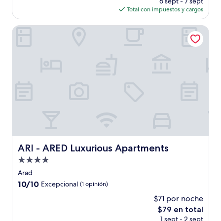
(2
6 sept - 7 sept
actual
opiniones)
Total con impuestos y cargos
es
de
ARI - ARED Luxurious Apartments
$97
ARI - ARED Luxurious Apartments
ARI - ARED Luxurious Apartments
Propiedad
de
Arad
4.0
10.0
10/10
Excepcional
(1 opinión)
estrellas
de
$71 por noche
10,
El
$79 en total
Excepcional,
precio
(1
1 sept - 2 sept