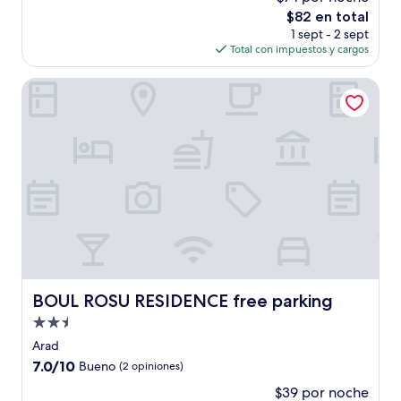
10,
El
$82 en total
Excepcional,
precio
(97
1 sept - 2 sept
actual
opiniones)
Total con impuestos y cargos
es
de
BOUL ROSU RESIDENCE free parking
$82
BOUL ROSU RESIDENCE free parking
BOUL ROSU RESIDENCE free parking
Propiedad
de
Arad
2.5
7.0
7.0/10
Bueno
(2 opiniones)
estrellas
de
$39 por noche
10,