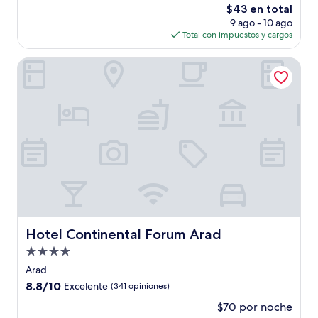
El
$43 en total
Bueno,
precio
(2
9 ago - 10 ago
actual
opiniones)
Total con impuestos y cargos
es
de
Hotel Continental Forum Arad
$43
Hotel Continental Forum Arad
Hotel Continental Forum Arad
Propiedad
de
Arad
4.0
8.8
8.8/10
Excelente
(341 opiniones)
estrellas
de
$70 por noche
10,