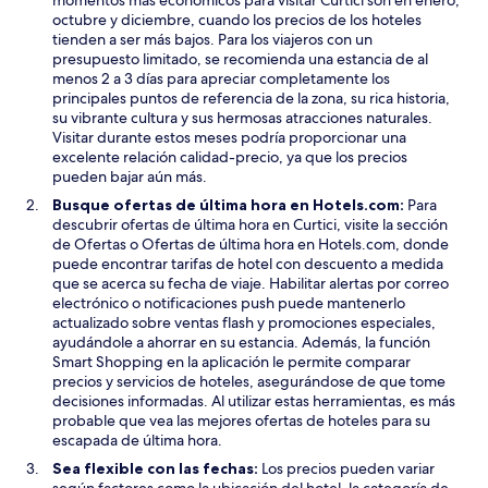
u
a
octubre y diciembre, cuando los precios de los hoteles
e
tienden a ser más bajos. Para los viajeros con un
v
presupuesto limitado, se recomienda una estancia de al
a
menos 2 a 3 días para apreciar completamente los
v
principales puntos de referencia de la zona, su rica historia,
e
su vibrante cultura y sus hermosas atracciones naturales.
n
Visitar durante estos meses podría proporcionar una
t
excelente relación calidad-precio, ya que los precios
a
pueden bajar aún más.
n
Busque ofertas de última hora en Hotels.com:
Para
a
descubrir ofertas de última hora en Curtici, visite la sección
de Ofertas o Ofertas de última hora en Hotels.com, donde
puede encontrar tarifas de hotel con descuento a medida
que se acerca su fecha de viaje. Habilitar alertas por correo
electrónico o notificaciones push puede mantenerlo
actualizado sobre ventas flash y promociones especiales,
ayudándole a ahorrar en su estancia. Además, la función
Smart Shopping en la aplicación le permite comparar
precios y servicios de hoteles, asegurándose de que tome
decisiones informadas. Al utilizar estas herramientas, es más
probable que vea las mejores ofertas de hoteles para su
escapada de última hora.
Sea flexible con las fechas:
Los precios pueden variar
según factores como la ubicación del hotel, la categoría de