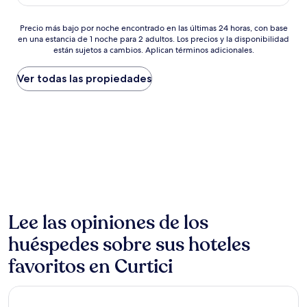
es
de
Precio
$90
Precio más bajo por noche encontrado en las últimas 24 horas, con base
en una estancia de 1 noche para 2 adultos. Los precios y la disponibilidad
más
están sujetos a cambios. Aplican términos adicionales.
bajo
por
noche
Ver todas las propiedades
encontrado
en
las
últimas
24
horas,
con
base
en
una
estancia
Lee las opiniones de los
de
huéspedes sobre sus hoteles
1
noche
favoritos en Curtici
para
2
adultos.
Best Western Central Hotel
Los