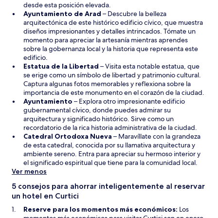
i
desde esta posición elevada.
a
r
S
Ayuntamiento de Arad
– Descubre la belleza
á
e
arquitectónica de este histórico edificio cívico, que muestra
e
a
diseños impresionantes y detalles intrincados. Tómate un
n
b
momento para apreciar la artesanía mientras aprendes
u
r
sobre la gobernanza local y la historia que representa este
n
i
edificio.
a
r
Estatua de la Libertad
– Visita esta notable estatua, que
n
á
se erige como un símbolo de libertad y patrimonio cultural.
u
e
Captura algunas fotos memorables y reflexiona sobre la
e
n
importancia de este monumento en el corazón de la ciudad.
S
v
u
Ayuntamiento
– Explora otro impresionante edificio
e
a
n
gubernamental cívico, donde puedes admirar su
a
v
a
arquitectura y significado histórico. Sirve como un
b
e
n
recordatorio de la rica historia administrativa de la ciudad.
r
n
u
Catedral Ortodoxa Nueva
– Maravíllate con la grandeza
i
t
e
de esta catedral, conocida por su llamativa arquitectura y
r
a
v
ambiente sereno. Entra para apreciar su hermoso interior y
á
n
a
el significado espiritual que tiene para la comunidad local.
e
a
v
Ver menos
n
e
5 consejos para ahorrar inteligentemente al reservar
u
n
un hotel en Curtici
n
t
a
a
Reserve para los momentos más económicos:
Los
n
n
momentos más económicos para visitar Curtici son en enero,