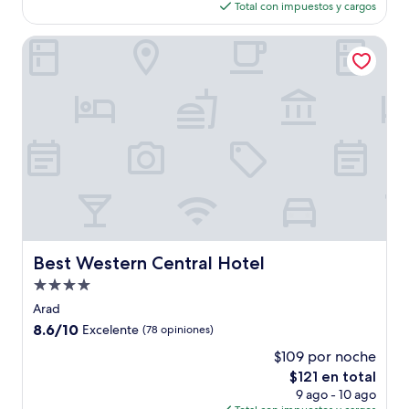
actual
(9
Total con impuestos y cargos
es
opiniones)
de
Best Western Central Hotel
$89
Best Western Central Hotel
Best Western Central Hotel
Propiedad
de
Arad
4.0
8.6
8.6/10
Excelente
(78 opiniones)
estrellas
de
$109 por noche
10,
El
$121 en total
Excelente,
precio
(78
9 ago - 10 ago
actual