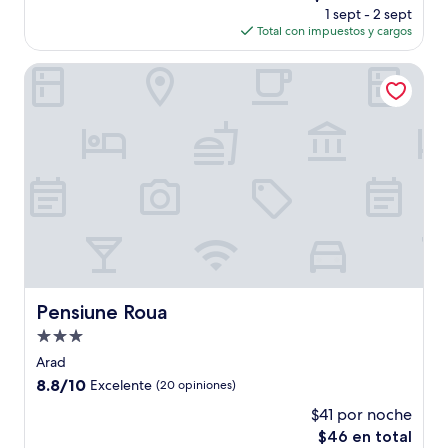
precio
(1
1 sept - 2 sept
actual
opinión)
Total con impuestos y cargos
es
de
Pensiune Roua
$154
Pensiune Roua
Pensiune Roua
Propiedad
de
Arad
3.0
8.8
8.8/10
Excelente
(20 opiniones)
estrellas
de
$41 por noche
10,
El
$46 en total
Excelente,