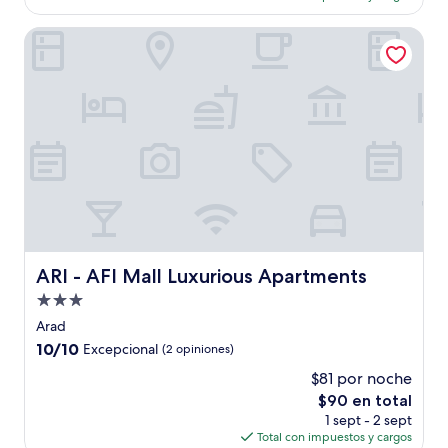
es
de
ARI - AFI Mall Luxurious Apartments
$89
ARI - AFI Mall Luxurious Apartments
ARI - AFI Mall Luxurious Apartments
Propiedad
de
Arad
3.0
10.0
10/10
Excepcional
(2 opiniones)
estrellas
de
$81 por noche
10,
El
$90 en total
Excepcional,
precio
(2
1 sept - 2 sept
actual
opiniones)
Total con impuestos y cargos