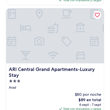
opiniones)
Total con impuestos y cargos
es
de
ARI Central Grand Apartments-Luxury Stay
$121
ARI Central Grand Apartments-Luxury Stay
ARI Central Grand Apartments-Luxury
Stay
Propiedad
de
Arad
3.0
$80 por noche
estrellas
El
$89 en total
precio
6 sept - 7 sept
actual
Total con impuestos y cargos