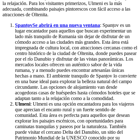
la relajación. Para los visitantes primerizos, Ulmeni es la más
adecuada, combinando paisajes pintorescos con fácil acceso a las
atracciones de Oltenita.
Spanțov
Se abrirá en una nueva ventana
: Spanțov es un
lugar encantador para aquellos que buscan experimentar un
lado más tranquilo de Rumania sin dejar de disfrutar de un
cómodo acceso a las ciudades más grandes. Esta área está
impregnada de cultura local, con atracciones cercanas como el
centro histórico de la ciudad de Oltenita, donde puedes pasear
por el río Danubio y disfrutar de las vistas panorámicas. Los
mercados locales ofrecen un auténtico sabor de la vida
rumana, y a menudo puedes encontrar artesanías únicas
hechas a mano. El ambiente tranquilo de Spanțov lo convierte
en una base ideal para explorar la belleza natural del campo
circundante. Las opciones de alojamiento van desde
acogedoras casas de huéspedes hasta cómodos hoteles que se
adaptan tanto a la relajación como a la comodidad.
Ulmeni
: Ulmeni es una opción encantadora para los viajeros
que aprecian el encanto rural y un fuerte sentido de
comunidad. Esta área es perfecta para aquellos que desean
explorar los paisajes escénicos, con oportunidades para
caminatas tranquilas y paseos por la naturaleza. También
puede visitar el cercano Delta del Danubio, un sitio del
Patrimonio Mundial de la UNESCO conocido por su