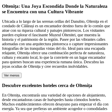
Oltenița: Una Joya Escondida Donde la Naturaleza
se Encuentra con una Cultura Vibrante
Ubicada a lo largo de las serenas orillas del Danubio, Oltenița en el
condado de Călărași es un encantador destino fuera de lo común que
atrae con su riqueza cultural y paisajes pintorescos. Los visitantes
pueden explorar el fascinante Muzeul Oltenitei, que muestra la
historia y el patrimonio de la región. Pasee por las vibrantes calles
adornadas con una arquitectura pintoresca o capture impresionantes
fotografías de las tranquilas vistas del río. Ideal para una escapada
relajante, Oltenița ofrece una combinación perfecta de naturaleza,
cultura y encanto local, lo que la convierte en un lugar encantador
para quienes buscan una experiencia rumana única. Descubra las
joyas ocultas de Oltenița y cree recuerdos inolvidables.
Ver menos
Descubre excelentes hoteles cerca de Oltenița
En Oltenița, encontrarás una variedad de opciones de alojamiento,
desde encantadoras casas de huéspedes hasta cómodos hoteles.
Muchos establecimientos ofrecen desayuno para empezar el día con
energía. Ya sea que prefieras un ambiente acogedor o comodidades