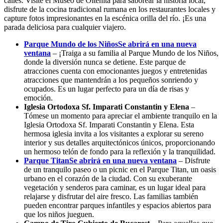
calles. Visite el Museo de Oltenita para saborear la historia local,
disfrute de la cocina tradicional rumana en los restaurantes locales y
capture fotos impresionantes en la escénica orilla del río. ¡Es una
parada deliciosa para cualquier viajero.
Parque Mundo de los Niños
Se abrirá en una nueva
ventana
– ¡Traiga a su familia al Parque Mundo de los Niños,
donde la diversión nunca se detiene. Este parque de
atracciones cuenta con emocionantes juegos y entretenidas
atracciones que mantendrán a los pequeños sonriendo y
ocupados. Es un lugar perfecto para un día de risas y
emoción.
Iglesia Ortodoxa Sf. Imparati Constantin y Elena
–
Tómese un momento para apreciar el ambiente tranquilo en la
Iglesia Ortodoxa Sf. Imparati Constantin y Elena. Esta
hermosa iglesia invita a los visitantes a explorar su sereno
interior y sus detalles arquitectónicos únicos, proporcionando
un hermoso telón de fondo para la reflexión y la tranquilidad.
Parque Titan
Se abrirá en una nueva ventana
– Disfrute
de un tranquilo paseo o un picnic en el Parque Titan, un oasis
urbano en el corazón de la ciudad. Con su exuberante
vegetación y senderos para caminar, es un lugar ideal para
relajarse y disfrutar del aire fresco. Las familias también
pueden encontrar parques infantiles y espacios abiertos para
que los niños jueguen.