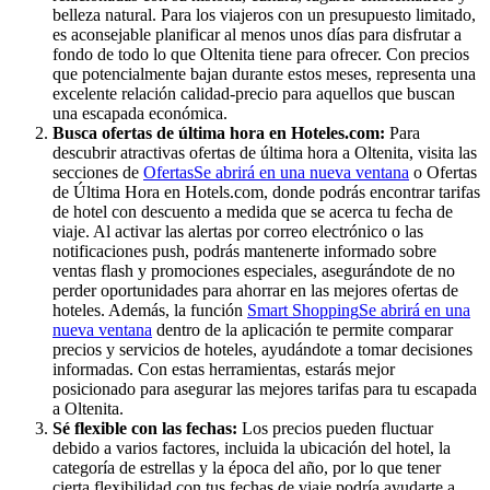
belleza natural. Para los viajeros con un presupuesto limitado,
es aconsejable planificar al menos unos días para disfrutar a
fondo de todo lo que Oltenita tiene para ofrecer. Con precios
que potencialmente bajan durante estos meses, representa una
excelente relación calidad-precio para aquellos que buscan
una escapada económica.
Busca ofertas de última hora en Hoteles.com:
Para
descubrir atractivas ofertas de última hora a Oltenita, visita las
secciones de
Ofertas
Se abrirá en una nueva ventana
o Ofertas
de Última Hora en Hotels.com, donde podrás encontrar tarifas
de hotel con descuento a medida que se acerca tu fecha de
viaje. Al activar las alertas por correo electrónico o las
notificaciones push, podrás mantenerte informado sobre
ventas flash y promociones especiales, asegurándote de no
perder oportunidades para ahorrar en las mejores ofertas de
hoteles. Además, la función
Smart Shopping
Se abrirá en una
nueva ventana
dentro de la aplicación te permite comparar
precios y servicios de hoteles, ayudándote a tomar decisiones
informadas. Con estas herramientas, estarás mejor
posicionado para asegurar las mejores tarifas para tu escapada
a Oltenita.
Sé flexible con las fechas:
Los precios pueden fluctuar
debido a varios factores, incluida la ubicación del hotel, la
categoría de estrellas y la época del año, por lo que tener
cierta flexibilidad con tus fechas de viaje podría ayudarte a