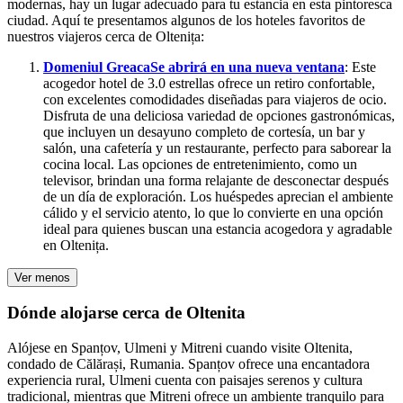
modernas, hay un lugar adecuado para tu estancia en esta pintoresca
ciudad. Aquí te presentamos algunos de los hoteles favoritos de
nuestros viajeros cerca de Oltenița:
Domeniul Greaca
Se abrirá en una nueva ventana
: Este
acogedor hotel de 3.0 estrellas ofrece un retiro confortable,
con excelentes comodidades diseñadas para viajeros de ocio.
Disfruta de una deliciosa variedad de opciones gastronómicas,
que incluyen un desayuno completo de cortesía, un bar y
salón, una cafetería y un restaurante, perfecto para saborear la
cocina local. Las opciones de entretenimiento, como un
televisor, brindan una forma relajante de desconectar después
de un día de exploración. Los huéspedes aprecian el ambiente
cálido y el servicio atento, lo que lo convierte en una opción
ideal para quienes buscan una estancia acogedora y agradable
en Oltenița.
Ver menos
Dónde alojarse cerca de Oltenita
Alójese en Spanțov, Ulmeni y Mitreni cuando visite Oltenita,
condado de Călărași, Rumania. Spanțov ofrece una encantadora
experiencia rural, Ulmeni cuenta con paisajes serenos y cultura
tradicional, mientras que Mitreni ofrece un ambiente tranquilo para