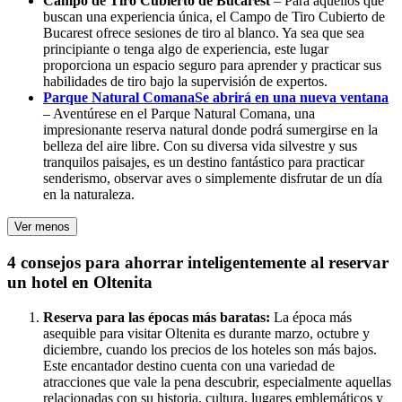
Campo de Tiro Cubierto de Bucarest
– Para aquellos que
buscan una experiencia única, el Campo de Tiro Cubierto de
Bucarest ofrece sesiones de tiro al blanco. Ya sea que sea
principiante o tenga algo de experiencia, este lugar
proporciona un espacio seguro para aprender y practicar sus
habilidades de tiro bajo la supervisión de expertos.
Parque Natural Comana
Se abrirá en una nueva ventana
– Aventúrese en el Parque Natural Comana, una
impresionante reserva natural donde podrá sumergirse en la
belleza del aire libre. Con su diversa vida silvestre y sus
tranquilos paisajes, es un destino fantástico para practicar
senderismo, observar aves o simplemente disfrutar de un día
en la naturaleza.
Ver menos
4 consejos para ahorrar inteligentemente al reservar
un hotel en Oltenita
Reserva para las épocas más baratas:
La época más
asequible para visitar Oltenita es durante marzo, octubre y
diciembre, cuando los precios de los hoteles son más bajos.
Este encantador destino cuenta con una variedad de
atracciones que vale la pena descubrir, especialmente aquellas
relacionadas con su historia, cultura, lugares emblemáticos y