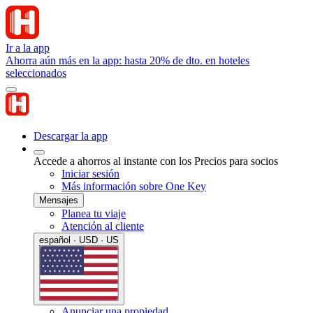
Ir a la app
Ahorra aún más en la app: hasta 20% de dto. en hoteles
seleccionados
Descargar la app
Accede a ahorros al instante con los Precios para socios
Iniciar sesión
Más información sobre One Key
Mensajes
Planea tu viaje
Atención al cliente
español · USD · US
Anunciar una propiedad