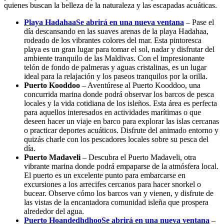
quienes buscan la belleza de la naturaleza y las escapadas acuáticas.
Playa Hadahaa
Se abrirá en una nueva ventana
– Pase el
día descansando en las suaves arenas de la playa Hadahaa,
rodeado de los vibrantes colores del mar. Esta pintoresca
playa es un gran lugar para tomar el sol, nadar y disfrutar del
ambiente tranquilo de las Maldivas. Con el impresionante
telón de fondo de palmeras y aguas cristalinas, es un lugar
ideal para la relajación y los paseos tranquilos por la orilla.
Puerto Kooddoo
– Aventúrese al Puerto Kooddoo, una
concurrida marina donde podrá observar los barcos de pesca
locales y la vida cotidiana de los isleños. Esta área es perfecta
para aquellos interesados en actividades marítimas o que
deseen hacer un viaje en barco para explorar las islas cercanas
o practicar deportes acuáticos. Disfrute del animado entorno y
quizás charle con los pescadores locales sobre su pesca del
día.
Puerto Madaveli
– Descubra el Puerto Madaveli, otra
vibrante marina donde podrá empaparse de la atmósfera local.
El puerto es un excelente punto para embarcarse en
excursiones a los arrecifes cercanos para hacer snorkel o
bucear. Observe cómo los barcos van y vienen, y disfrute de
las vistas de la encantadora comunidad isleña que prospera
alrededor del agua.
Puerto Hoandedhdhoo
Se abrirá en una nueva ventana
–