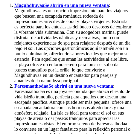
Maguhdhuvaa
Se abrirá en una nueva ventana
:
Maguhdhuvaa es una opción impresionante para los viajeros
que buscan una escapada romántica rodeada de
impresionantes arrecifes de coral y playas vírgenes. Esta isla
es perfecta para los entusiastas del buceo deseosos de explorar
la vibrante vida submarina. Con su acogedora marina, puede
disfrutar de actividades náuticas y recreativas, junto con
relajantes experiencias de spa para relajarse después de un día
bajo el sol. Las opciones gastronómicas aquí también son un
punto culminante, ofreciendo sabores locales que mejoran su
estancia. Para aquellos que aman las actividades al aire libre,
la playa ofrece un entorno sereno para tomar el sol o dar
paseos tranquilos por la orilla, lo que convierte a
Maguhdhuvaa en un destino encantador para parejas y
amantes de la naturaleza por igual.
Faresmaathodaa
Se abrirá en una nueva ventana
:
Faresmaathodaa es una joya escondida que abraza el estilo de
vida isleño tranquilo, perfecta para aquellos que desean una
escapada pacífica. Aunque puede ser más pequeña, ofrece una
escapada encantadora con sus hermosos alrededores y una
atmósfera relajada. La isla es ideal para tomar el sol en sus
playas de arena o dar paseos tranquilos para apreciar las
impresionantes vistas. El entorno sereno de Faresmaathodaa
lo convierte en un lugar fantástico para la reflexión personal o