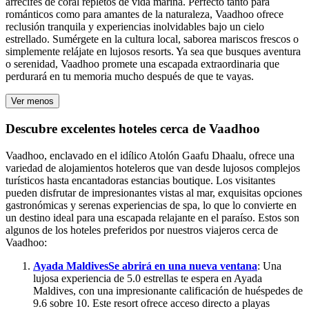
arrecifes de coral repletos de vida marina. Perfecto tanto para
románticos como para amantes de la naturaleza, Vaadhoo ofrece
reclusión tranquila y experiencias inolvidables bajo un cielo
estrellado. Sumérgete en la cultura local, saborea mariscos frescos o
simplemente relájate en lujosos resorts. Ya sea que busques aventura
o serenidad, Vaadhoo promete una escapada extraordinaria que
perdurará en tu memoria mucho después de que te vayas.
Ver menos
Descubre excelentes hoteles cerca de Vaadhoo
Vaadhoo, enclavado en el idílico Atolón Gaafu Dhaalu, ofrece una
variedad de alojamientos hoteleros que van desde lujosos complejos
turísticos hasta encantadoras estancias boutique. Los visitantes
pueden disfrutar de impresionantes vistas al mar, exquisitas opciones
gastronómicas y serenas experiencias de spa, lo que lo convierte en
un destino ideal para una escapada relajante en el paraíso. Estos son
algunos de los hoteles preferidos por nuestros viajeros cerca de
Vaadhoo:
Ayada Maldives
Se abrirá en una nueva ventana
: Una
lujosa experiencia de 5.0 estrellas te espera en Ayada
Maldives, con una impresionante calificación de huéspedes de
9.6 sobre 10. Este resort ofrece acceso directo a playas