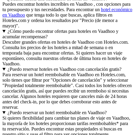
Puedes encontrar hoteles increíbles en Vaadhoo , con opciones para
tu presupuesto y tus necesidades. Para encontrar un
hotel económico
en Vaadhoo
que tenga todo lo que buscas, aplica filtros en
Hoteles.com y ordena los resultados por "Precio (de menor a
mayor)".
¿Cómo puedo encontrar ofertas para hoteles en Vaadhoo y
acumular recompensas?
Descubre grandes ofertas en hoteles de Vaadhoo con Hoteles.com.
Consulta los precios de los hoteles a mitad de semana o en
temporada baja para encontrar ofertas. Si quieres hacer un viaje
espontáneo, consulta nuestras ofertas de última hora en hoteles de
Vaadhoo.
¿Puedo reservar hoteles en Vaadhoo con cancelación gratis?
Para reservar un hotel reembolsable en Vaadhoo en Hoteles.com,
solo tienes que filtrar por "Opciones de cancelación" y seleccionar
"Propiedad totalmente reembolsable". Casi todos los hoteles ofrecen
cancelación gratis, así que puedes recibir un reembolso si necesitas
cancelar. Algunos hoteles requieren que canceles más de 24 horas
antes del check-in, por lo que debes corroborar esto antes de
reservar.
¿Puedo reservar un hotel reembolsable en Vaadhoo?
Si quieres flexibilidad para cambiar tus planes de viaje en Vaadhoo,
la mayoría de los hoteles proporcionan tarifas reembolsables* para
tu reservación. Puedes encontrar estas propiedades si buscas en
nuestro sitio y usas el filtro para ver opciones totalmente