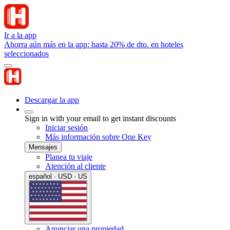
Ir a la app
Ahorra aún más en la app: hasta 20% de dto. en hoteles
seleccionados
Descargar la app
Sign in with your email to get instant discounts
Iniciar sesión
Más información sobre One Key
Mensajes
Planea tu viaje
Atención al cliente
español · USD · US
Anunciar una propiedad