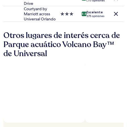
1,717 opiniones
cambios.
Drive
de
Aplican
3.0
Courtyard by
Excelente
términos
estrellas
Marriott across
Propiedad
8.8
375 opiniones
adicionales.
Universal Orlando
de
3.0
estrellas
Otros lugares de interés cerca de
Parque acuático Volcano Bay™
de Universal