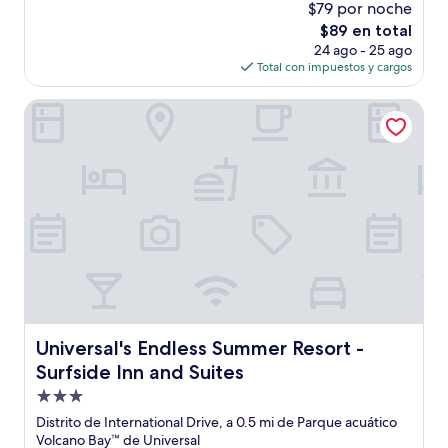
$79 por noche
10,
El
$89 en total
Magnífico,
precio
(2,098
24 ago - 25 ago
actual
opiniones)
Total con impuestos y cargos
es
de
Universal's Endless Summer Resort - Surfside Inn and Suite
$89
Universal's Endless Summer Resort - Surfside Inn and Sui
Universal's Endless Summer Resort -
Surfside Inn and Suites
Propiedad
de
Distrito de International Drive, a 0.5 mi de Parque acuático
3.0
Volcano Bay™ de Universal