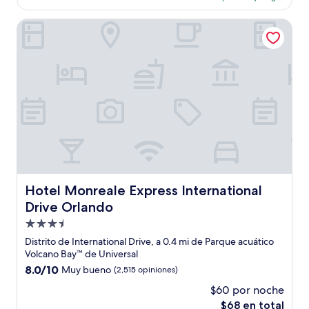
es
opiniones)
de
Hotel Monreale Express International Drive Orlando
$158
Hotel Monreale Express International Drive Orlando
Hotel Monreale Express International
Drive Orlando
Propiedad
de
Distrito de International Drive, a 0.4 mi de Parque acuático
3.5
Volcano Bay™ de Universal
estrellas
8.0
8.0/10
Muy bueno
(2,515 opiniones)
de
$60 por noche
10,
El
$68 en total
Muy