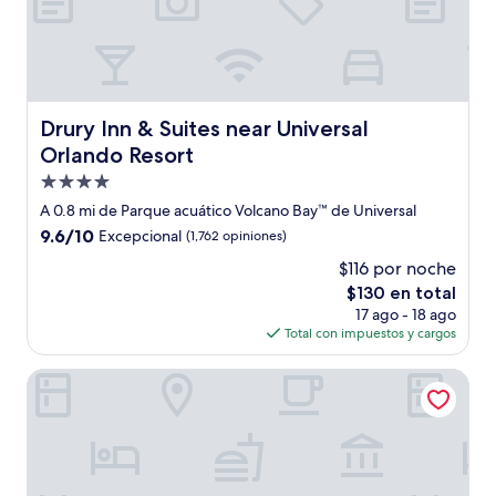
Drury Inn & Suites near Universal Orlando Resort
Drury Inn & Suites near Universal
Orlando Resort
Propiedad
de
A 0.8 mi de Parque acuático Volcano Bay™ de Universal
4.0
9.6
9.6/10
Excepcional
(1,762 opiniones)
estrellas
de
$116 por noche
10,
El
$130 en total
Excepcional,
precio
(1,762
17 ago - 18 ago
actual
opiniones)
Total con impuestos y cargos
es
de
The Point Hotel & Suites Orlando
$130