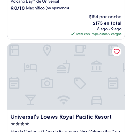
4.0
Volcano Bay™ de Universal
estrellas
9.0
9.0/10
Magnífico
(56 opiniones)
de
$154 por noche
10,
El
$173 en total
Magnífico,
precio
(56
8 ago - 9 ago
actual
opiniones)
Total con impuestos y cargos
es
de
Universal’s Loews Royal Pacific Resort
$173
Universal’s Loews Royal Pacific Resort
Universal’s Loews Royal Pacific Resort
Propiedad
de
Florida Center, a 0.7 mi de Parque acuático Volcano Bay™ de