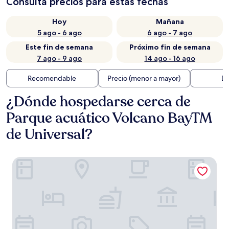
Consulta precios para estas fechas
Hoy
Mañana
5 ago - 6 ago
6 ago - 7 ago
Este fin de semana
Próximo fin de semana
7 ago - 9 ago
14 ago - 16 ago
Recomendable
Precio (menor a mayor)
Di
¿Dónde hospedarse cerca de
Parque acuático Volcano BayTM
de Universal?
Universal's Cabana Bay Beach Resort