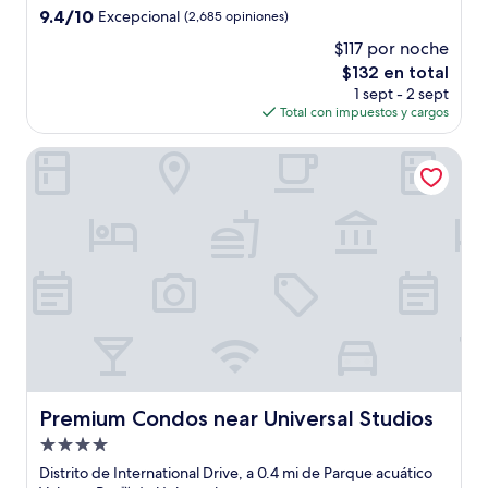
estrellas
9.4
9.4/10
Excepcional
(2,685 opiniones)
de
$117 por noche
10,
El
$132 en total
Excepcional,
precio
(2,685
1 sept - 2 sept
actual
opiniones)
Total con impuestos y cargos
es
de
Premium Condos near Universal Studios
$132
Premium Condos near Universal Studios
Premium Condos near Universal Studios
Propiedad
de
Distrito de International Drive, a 0.4 mi de Parque acuático