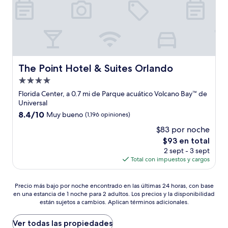
The Point Hotel & Suites Orlando
The Point Hotel & Suites Orlando
Propiedad
de
Florida Center, a 0.7 mi de Parque acuático Volcano Bay™ de
4.0
Universal
estrellas
8.4
8.4/10
Muy bueno
(1,196 opiniones)
de
$83 por noche
10,
El
$93 en total
Muy
precio
bueno,
2 sept - 3 sept
actual
(1,196
Total con impuestos y cargos
es
opiniones)
de
Precio
$93
Precio más bajo por noche encontrado en las últimas 24 horas, con base
en una estancia de 1 noche para 2 adultos. Los precios y la disponibilidad
más
están sujetos a cambios. Aplican términos adicionales.
bajo
por
noche
Ver todas las propiedades