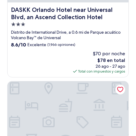
DASKK Orlando Hotel near Universal Blvd, an Ascend Col
DASKK Orlando Hotel near Universal
Blvd, an Ascend Collection Hotel
Propiedad
de
Distrito de International Drive, a 0.6 mi de Parque acuático
3.0
Volcano Bay™ de Universal
estrellas
8.6
8.6/10
Excelente
(1,966 opiniones)
de
$70 por noche
10,
El
$78 en total
Excelente,
precio
(1,966
26 ago - 27 ago
actual
opiniones)
Total con impuestos y cargos
es
de
Rosen Inn International
$78