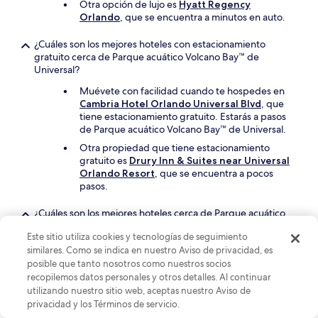
Otra opción de lujo es
Hyatt Regency
Orlando
, que se encuentra a minutos en auto.
¿Cuáles son los mejores hoteles con estacionamiento
gratuito cerca de Parque acuático Volcano Bay™ de
Universal?
Muévete con facilidad cuando te hospedes en
Cambria Hotel Orlando Universal Blvd
, que
tiene estacionamiento gratuito. Estarás a pasos
de Parque acuático Volcano Bay™ de Universal.
Otra propiedad que tiene estacionamiento
gratuito es
Drury Inn & Suites near Universal
Orlando Resort
, que se encuentra a pocos
pasos.
¿Cuáles son los mejores hoteles cerca de Parque acuático
Volcano Bay™ de Universal con piscina?
Este sitio utiliza cookies y tecnologías de seguimiento
En 1 piscina al aire libre, los huéspedes pueden
similares. Como se indica en nuestro Aviso de privacidad, es
disfrutar de
Universal's Aventura Hotel
. El
posible que tanto nosotros como nuestros socios
hotel se encuentra a pasos de Parque acuático
recopilemos datos personales y otros detalles. Al continuar
Volcano Bay™ de Universal.
utilizando nuestro sitio web, aceptas nuestro Aviso de
Otro grandioso hotel con piscina es
Universal's
privacidad y los Términos de servicio.
Loews Sapphire Falls Resort
.