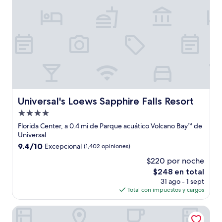
Universal's Loews Sapphire Falls Resort
Universal's Loews Sapphire Falls Resort
Propiedad
de
Florida Center, a 0.4 mi de Parque acuático Volcano Bay™ de
4.0
Universal
estrellas
9.4
9.4/10
Excepcional
(1,402 opiniones)
de
$220 por noche
10,
El
$248 en total
Excepcional,
precio
(1,402
31 ago - 1 sept
actual
opiniones)
Total con impuestos y cargos
es
de
B&B Hotel Orlando International Drive Near Universal - N
$248