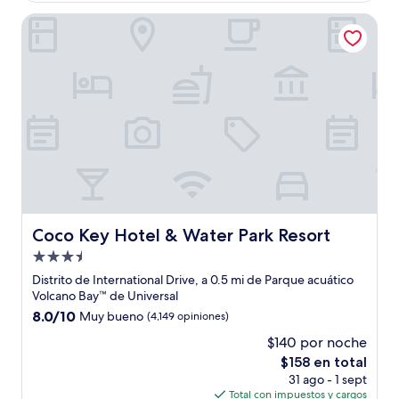
de
Coco Key Hotel & Water Park Resort
$167
Coco Key Hotel & Water Park Resort
Coco Key Hotel & Water Park Resort
Propiedad
de
Distrito de International Drive, a 0.5 mi de Parque acuático
3.5
Volcano Bay™ de Universal
estrellas
8.0
8.0/10
Muy bueno
(4,149 opiniones)
de
$140 por noche
10,
El
$158 en total
Muy
precio
bueno,
31 ago - 1 sept
actual
(4,149
Total con impuestos y cargos