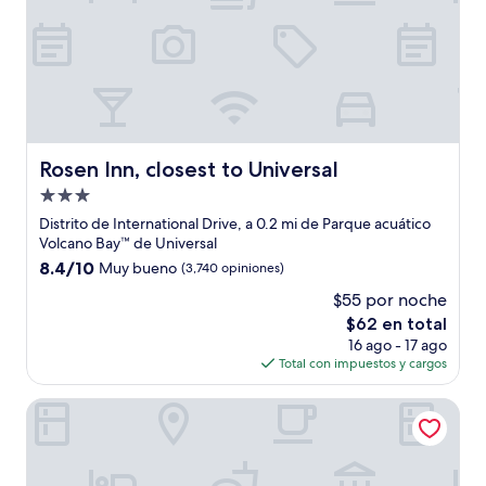
Rosen Inn, closest to Universal
Rosen Inn, closest to Universal
Propiedad
de
Distrito de International Drive, a 0.2 mi de Parque acuático
3.0
Volcano Bay™ de Universal
estrellas
8.4
8.4/10
Muy bueno
(3,740 opiniones)
de
$55 por noche
10,
El
$62 en total
Muy
precio
bueno,
16 ago - 17 ago
actual
(3,740
Total con impuestos y cargos
es
opiniones)
de
Wyndham I-Drive Avanti Resort & Conference Center
$62