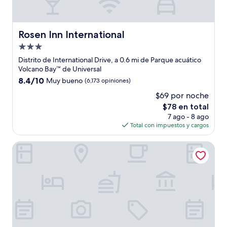
Rosen Inn International
Rosen Inn International
Propiedad
de
Distrito de International Drive, a 0.6 mi de Parque acuático
3.0
Volcano Bay™ de Universal
estrellas
8.4
8.4/10
Muy bueno
(6,173 opiniones)
de
$69 por noche
10,
El
$78 en total
Muy
precio
bueno,
7 ago - 8 ago
actual
(6,173
Total con impuestos y cargos
es
opiniones)
de
Hotel Landy Orlando Universal Blvd., a Tribute Portfolio H
$78