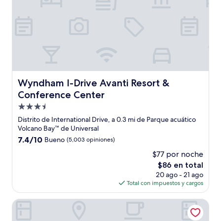
Wyndham I-Drive Avanti Resort & Conference Center
Wyndham I-Drive Avanti Resort &
Conference Center
Propiedad
de
Distrito de International Drive, a 0.3 mi de Parque acuático
3.5
Volcano Bay™ de Universal
estrellas
7.4
7.4/10
Bueno
(5,003 opiniones)
de
$77 por noche
10,
El
$86 en total
Bueno,
precio
(5,003
20 ago - 21 ago
actual
opiniones)
Total con impuestos y cargos
es
de
Universal's Loews Sapphire Falls Resort
$86