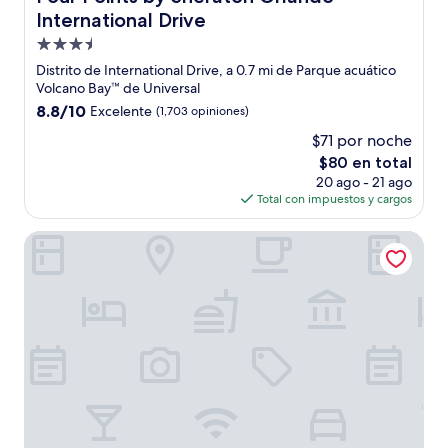
International Drive
Propiedad
de
Distrito de International Drive, a 0.7 mi de Parque acuático
3.5
Volcano Bay™ de Universal
estrellas
8.8
8.8/10
Excelente
(1,703 opiniones)
de
$71 por noche
10,
El
$80 en total
Excelente,
precio
(1,703
20 ago - 21 ago
actual
opiniones)
Total con impuestos y cargos
es
de
DASKK Orlando Hotel near Universal Blvd, an Ascend Coll
$80