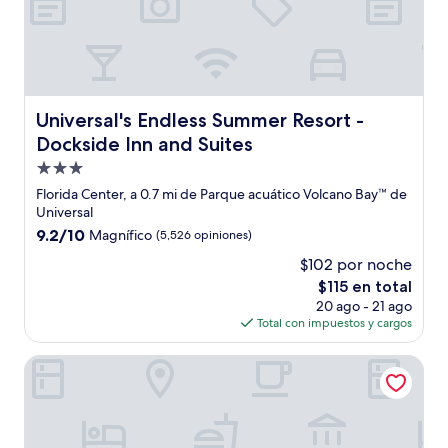
Universal's Endless Summer Resort - Dockside Inn and Su
Universal's Endless Summer Resort -
Dockside Inn and Suites
Propiedad
de
Florida Center, a 0.7 mi de Parque acuático Volcano Bay™ de
3.0
Universal
estrellas
9.2
9.2/10
Magnífico
(5,526 opiniones)
de
$102 por noche
10,
El
$115 en total
Magnífico,
precio
(5,526
20 ago - 21 ago
actual
opiniones)
Total con impuestos y cargos
es
de
Rosen Inn, closest to Universal
$115