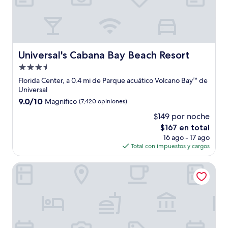
Universal's Cabana Bay Beach Resort
Universal's Cabana Bay Beach Resort
Propiedad
de
Florida Center, a 0.4 mi de Parque acuático Volcano Bay™ de
3.5
Universal
estrellas
9.0
9.0/10
Magnífico
(7,420 opiniones)
de
$149 por noche
10,
El
$167 en total
Magnífico,
precio
(7,420
16 ago - 17 ago
actual
opiniones)
Total con impuestos y cargos
es
de
Universal's Endless Summer Resort - Dockside Inn and Suit
$167