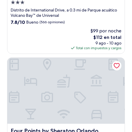
Propiedad
de
Distrito de International Drive, a 0.3 mi de Parque acuático
3.0
Volcano Bay™ de Universal
estrellas
7.8
7.8/10
Bueno
(566 opiniones)
de
$99 por noche
10,
El
$112 en total
Bueno,
precio
(566
9 ago - 10 ago
actual
opiniones)
Total con impuestos y cargos
es
de
Four Points by Sheraton Orlando International Drive
$112
Four Points by Sheraton Orlando International Drive
Four Points by Sheraton Orlando