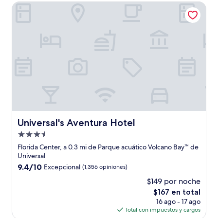
de
Universal's Aventura Hotel
$86
Universal's Aventura Hotel
Universal's Aventura Hotel
Propiedad
de
Florida Center, a 0.3 mi de Parque acuático Volcano Bay™ de
3.5
Universal
estrellas
9.4
9.4/10
Excepcional
(1,356 opiniones)
de
$149 por noche
10,
El
$167 en total
Excepcional,
precio
(1,356
16 ago - 17 ago
actual
opiniones)
Total con impuestos y cargos
es