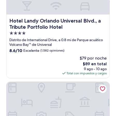
Hotel Landy Orlando Universal Blvd., a Tribute Portfolio 
Hotel Landy Orlando Universal Blvd., a
Tribute Portfolio Hotel
Propiedad
de
Distrito de International Drive, a 0.8 mi de Parque acuático
4.0
Volcano Bay™ de Universal
estrellas
8.6
8.6/10
Excelente
(1,582 opiniones)
de
$79 por noche
10,
El
$89 en total
Excelente,
precio
(1,582
9 ago - 10 ago
actual
opiniones)
Total con impuestos y cargos
es
de
Drury Inn & Suites near Universal Orlando Resort
$89