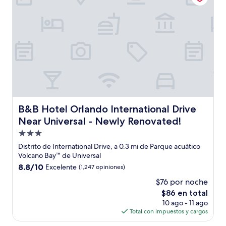
B&B Hotel Orlando International Drive Near Universal -
B&B Hotel Orlando International Drive
Near Universal - Newly Renovated!
Propiedad
de
Distrito de International Drive, a 0.3 mi de Parque acuático
3.0
Volcano Bay™ de Universal
estrellas
8.8
8.8/10
Excelente
(1,247 opiniones)
de
$76 por noche
10,
El
$86 en total
Excelente,
precio
(1,247
10 ago - 11 ago
actual
opiniones)
Total con impuestos y cargos
es