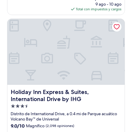
precio
bueno,
9 ago - 10 ago
actual
(2,515
Total con impuestos y cargos
es
opiniones)
de
Holiday Inn Express & Suites, International Drive by IHG
$68
Holiday Inn Express & Suites, International Drive by IHG
Holiday Inn Express & Suites,
International Drive by IHG
Propiedad
de
Distrito de International Drive, a 0.4 mi de Parque acuático
3.5
Volcano Bay™ de Universal
estrellas
9.0
9.0/10
Magnífico
(2,098 opiniones)
de