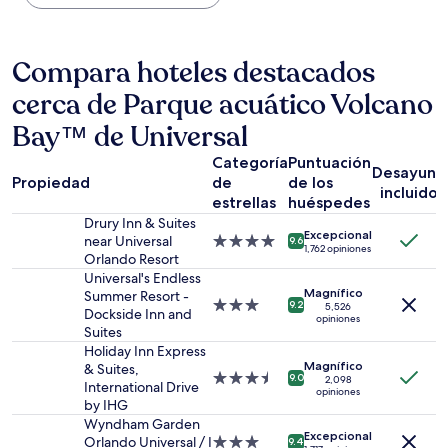
encontrado
en
las
últimas
Compara hoteles destacados
24
cerca de Parque acuático Volcano
horas,
con
Bay™ de Universal
base
en
Categoría
Puntuación
una
Desayuno
Propiedad
de
de los
estancia
incluido
estrellas
huéspedes
de
1
Drury Inn & Suites
Excepcional
noche
near Universal
Propiedad
9.6
1,762 opiniones
para
Orlando Resort
de
2
4.0
Universal's Endless
Magnífico
adultos.
estrellas
Summer Resort -
Propiedad
9.2
5,526
Los
Dockside Inn and
opiniones
de
precios
Suites
3.0
y
Holiday Inn Express
estrellas
la
Magnífico
& Suites,
Propiedad
9.0
2,098
disponibilidad
International Drive
opiniones
de
están
by IHG
3.5
sujetos
Wyndham Garden
estrellas
Excepcional
a
Orlando Universal / I
Propiedad
9.4