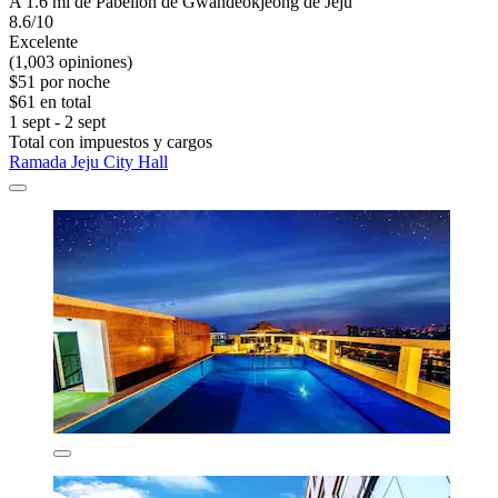
A 1.6 mi de Pabellón de Gwandeokjeong de Jeju
8.6/10
Excelente
(1,003 opiniones)
$51 por noche
$61 en total
1 sept - 2 sept
Total con impuestos y cargos
Ramada Jeju City Hall