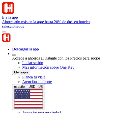
Ir a la app
Ahorra aún más en la app: hasta 20% de dto. en hoteles
seleccionados
Descargar la app
Accede a ahorros al instante con los Precios para socios
Iniciar sesión
Más información sobre One Key
Mensajes
Planea tu viaje
Atención al cliente
español · USD · US
Anunciar una propiedad